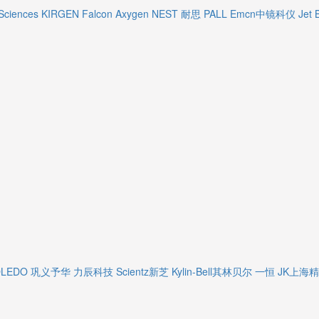
Sciences
KIRGEN
Falcon
Axygen
NEST 耐思
PALL
Emcn中镜科仪
Jet 
OLEDO
巩义予华
力辰科技
Scientz新芝
Kylin-Bell其林贝尔
一恒
JK上海