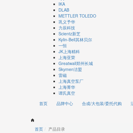
IKA
DLAB
METTLER TOLEDO
巩义予华
力辰科技
Scientz新芝
Kylin-Bell其林贝尔
一恒
JK上海精科
上海亚荣
Greatwall郑州长城
Skymen洁盟
雷磁
上海真空泵厂
上海菁华
谭氏真空
首页
品牌中心
合成/大包装/委托代购
首页
产品目录