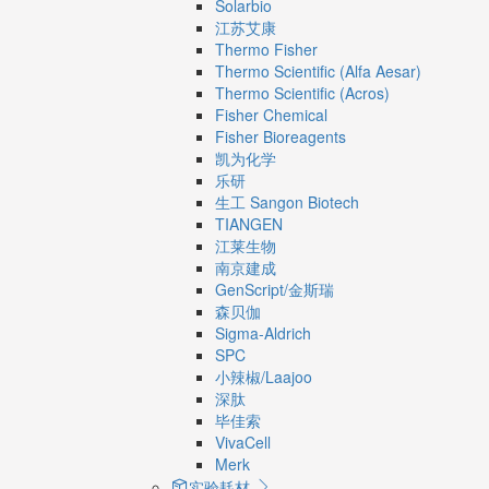
Solarbio
江苏艾康
Thermo Fisher
Thermo Scientific (Alfa Aesar)
Thermo Scientific (Acros)
Fisher Chemical
Fisher Bioreagents
凯为化学
乐研
生工 Sangon Biotech
TIANGEN
江莱生物
南京建成
GenScript/金斯瑞
森贝伽
Sigma-Aldrich
SPC
小辣椒/Laajoo
深肽
毕佳索
VivaCell
Merk
实验耗材