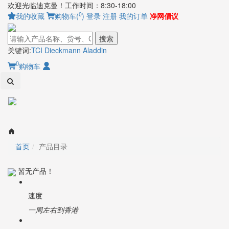
欢迎光临迪克曼！工作时间：8:30-18:00
0
我的收藏
购物车(
)
登录
注册
我的订单
净网倡议
搜索
关键词:
TCI
Dieckmann
Aladdin
0
购物车
Toggl
naviga
首页
产品目录
暂无产品！
速度
一周左右到香港