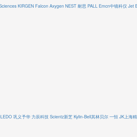
Sciences
KIRGEN
Falcon
Axygen
NEST 耐思
PALL
Emcn中镜科仪
Jet 
OLEDO
巩义予华
力辰科技
Scientz新芝
Kylin-Bell其林贝尔
一恒
JK上海