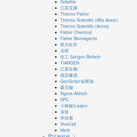
Solarbio
江苏艾康
Thermo Fisher
Thermo Scientific (Alfa Aesar)
Thermo Scientific (Acros)
Fisher Chemical
Fisher Bioreagents
凯为化学
乐研
生工 Sangon Biotech
TIANGEN
江莱生物
南京建成
GenScript/金斯瑞
森贝伽
Sigma-Aldrich
SPC
小辣椒/Laajoo
深肽
毕佳索
VivaCell
Merk
实验耗材