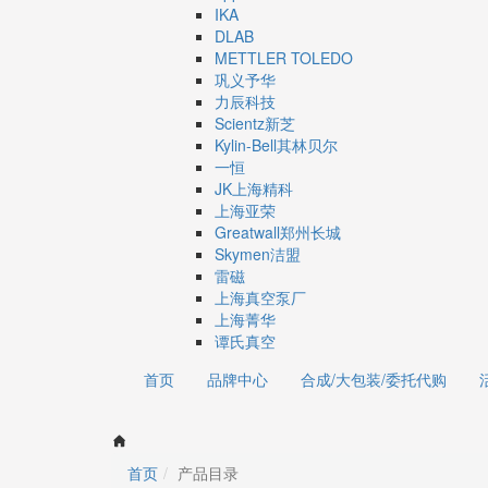
IKA
DLAB
METTLER TOLEDO
巩义予华
力辰科技
Scientz新芝
Kylin-Bell其林贝尔
一恒
JK上海精科
上海亚荣
Greatwall郑州长城
Skymen洁盟
雷磁
上海真空泵厂
上海菁华
谭氏真空
首页
品牌中心
合成/大包装/委托代购
首页
产品目录