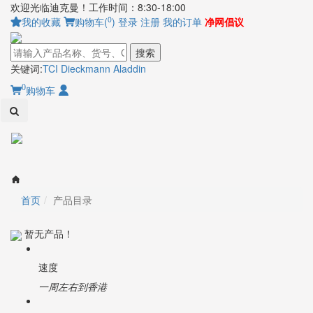
欢迎光临迪克曼！工作时间：8:30-18:00
0
我的收藏
购物车(
)
登录
注册
我的订单
净网倡议
搜索
关键词:
TCI
Dieckmann
Aladdin
0
购物车
Toggl
naviga
首页
产品目录
暂无产品！
速度
一周左右到香港