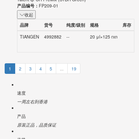
Talent qPCR PreMix (SYBR Green)
产品编号：
FP209-01
收起
品牌
货号
纯度/级别
规格
库存
TIANGEN
4992882
--
20 μl×125 rxn
1
2
3
4
5
...
19
速度
一周左右到香港
产品
原装正品，品质保证