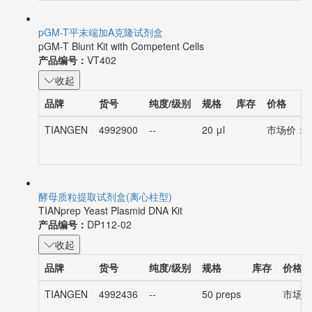
pGM-T平末端加A克隆试剂盒
pGM-T Blunt Kit with Competent Cells
产品编号：
VT402
收起
品牌
货号
纯度/级别
规格
库存
价格
TIANGEN
4992900
--
20 μl
市场价：¥6
酵母质粒提取试剂盒(离心柱型)
TIANprep Yeast Plasmid DNA Kit
产品编号：
DP112-02
收起
品牌
货号
纯度/级别
规格
库存
价格
TIANGEN
4992436
--
50 preps
市场价：