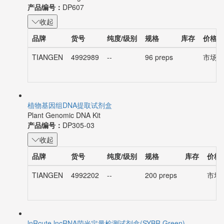
产品编号：
DP607
收起
品牌
货号
纯度/级别
规格
库存
价格
TIANGEN
4992989
--
96 preps
市场价：
植物基因组DNA提取试剂盒
Plant Genomic DNA Kit
产品编号：
DP305-03
收起
品牌
货号
纯度/级别
规格
库存
价格
TIANGEN
4992202
--
200 preps
市场价
lnRcute lncRNA荧光定量检测试剂盒(SYBR Green)