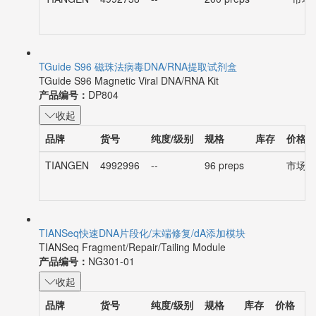
TIANGEN
4992738
--
200 preps
市场价
TGuide S96 磁珠法病毒DNA/RNA提取试剂盒
TGuide S96 Magnetic Viral DNA/RNA Kit
产品编号：
DP804
收起
品牌
货号
纯度/级别
规格
库存
价格
TIANGEN
4992996
--
96 preps
市场价：
TIANSeq快速DNA片段化/末端修复/dA添加模块
TIANSeq Fragment/Repair/Tailing Module
产品编号：
NG301-01
收起
品牌
货号
纯度/级别
规格
库存
价格