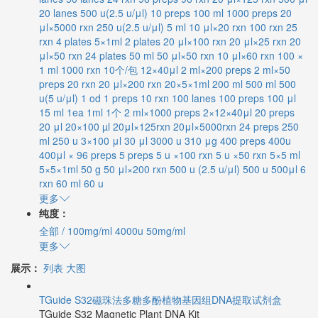
20 lanes
500 u(2.5 u/μl)
10 preps
100 ml
1000 preps
20
μl×5000 rxn
250 u(2.5 u/μl)
5 ml
10 μl×20 rxn
100 rxn
25
rxn
4 plates
5×1ml
2 plates
20 μl×100 rxn
20 μl×25 rxn
20
μl×50 rxn
24 plates
50 ml
50 μl×50 rxn
10 μl×60 rxn
100 ×
1 ml
1000 rxn
10个/包
12×40μl
2 ml×200 preps
2 ml×50
preps
20 rxn
20 μl×200 rxn
20×5×1ml
200 ml
500 ml
500
u(5 u/μl)
1 od
1 preps
10 rxn
100 lanes
100 preps
100 μl
15 ml
1ea
1ml
1个
2 ml×1000 preps
2×12×40μl
20 preps
20 μl
20×100 µl
20μl×125rxn
20μl×5000rxn
24 preps
250
ml
250 u
3×100 μl
30 μl
3000 u
310 μg
400 preps
400u
400μl × 96 preps
5 preps
5 u ×100 rxn
5 u ×50 rxn
5×5 ml
5×5×1ml
50 g
50 μl×200 rxn
500 u (2.5 u/μl)
500 u
500μl
6
rxn
60 ml
60 u
更多
纯度：
全部
/
100mg/ml
4000u
50mg/ml
更多
展示：
列表
大图
TGuide S32磁珠法多糖多酚植物基因组DNA提取试剂盒
TGuide S32 Magnetic Plant DNA Kit