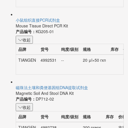
小鼠组织直接PCR试剂盒
Mouse Tissue Direct PCR Kit
产品编号：
KG205-01
收起
品牌
货号
纯度/级别
规格
库存
价
TIANGEN
4992531
--
20 μl×50 rxn
市
磁珠法土壤和粪便基因组DNA提取试剂盒
Magnetic Soil And Stool DNA Kit
产品编号：
DP712-02
收起
品牌
货号
纯度/级别
规格
库存
价格