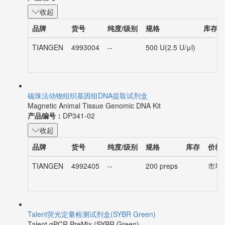
产品编号：
KT221-02
收起
品牌
货号
纯度/级别
规格
库存
TIANGEN
4993004
--
500 U(2.5 U/μl)
磁珠法动物组织基因组DNA提取试剂盒
Magnetic Animal Tissue Genomic DNA Kit
产品编号：
DP341-02
收起
品牌
货号
纯度/级别
规格
库存
价格
TIANGEN
4992405
--
200 preps
市场价
Talent荧光定量检测试剂盒(SYBR Green)