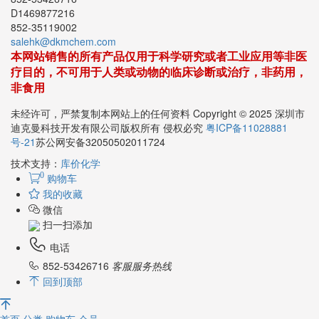
852-53426716
D1469877216
852-35119002
salehk@dkmchem.com
本网站销售的所有产品仅用于科学研究或者工业应用等非医
疗目的，不可用于人类或动物的临床诊断或治疗，非药用，
非食用
未经许可，严禁复制本网站上的任何资料 Copyright © 2025 深圳市
迪克曼科技开发有限公司版权所有 侵权必究
粤ICP备11028881
号-21
苏公网安备32050502011724
技术支持：
库价化学
0
购物车
我的收藏
微信
扫一扫添加
电话
852-53426716
客服服务热线
回到顶部