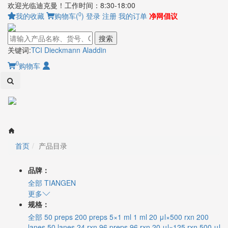
欢迎光临迪克曼！工作时间：8:30-18:00
0
我的收藏
购物车(
)
登录
注册
我的订单
净网倡议
搜索
关键词:
TCI
Dieckmann
Aladdin
0
购物车
Toggl
naviga
首页
产品目录
品牌：
全部
TIANGEN
更多
规格：
全部
50 preps
200 preps
5×1 ml
1 ml
20 μl×500 rxn
200
lanes
50 lanes
24 rxn
96 preps
96 rxn
20 μl×125 rxn
500 μl