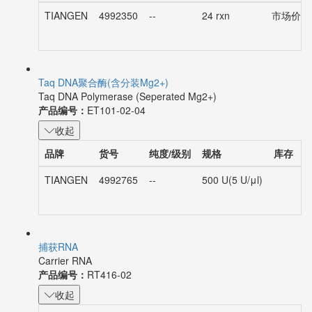
TIANGEN
4992350
--
24 rxn
市场价：¥3
Taq DNA聚合酶(含分装Mg2+)
Taq DNA Polymerase (Seperated Mg2+)
产品编号：
ET101-02-04
收起
品牌
货号
纯度/级别
规格
库存
TIANGEN
4992765
--
500 U(5 U/μl)
市
捕获RNA
Carrier RNA
产品编号：
RT416-02
收起