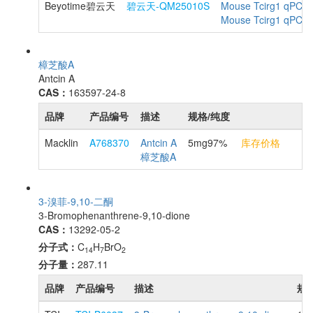
Beyotime碧云天
碧云天-QM25010S
Mouse Tcirg1 qPCR 
Mouse Tcirg1 q
樟芝酸A
Antcin A
CAS：
163597-24-8
品牌
产品编号
描述
规格/纯度
Macklin
A768370
Antcin A
5mg97%
库存价格
樟芝酸A
3-溴菲-9,10-二酮
3-Bromophenanthrene-9,10-dione
CAS：
13292-05-2
分子式：
C
H
BrO
14
7
2
分子量：
287.11
品牌
产品编号
描述
规