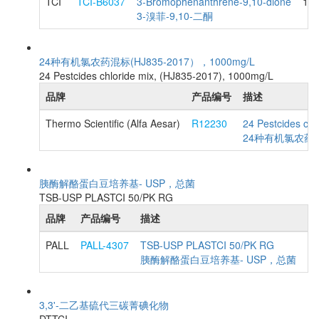
TCI
TCI-B6037
3-Bromophenanthrene-9,10-dione
1G
3-溴菲-9,10-二酮
24种有机氯农药混标(HJ835-2017），1000mg/L
24 Pestcides chloride mix, (HJ835-2017), 1000mg/L
品牌
产品编号
描述
Thermo Scientific (Alfa Aesar)
R12230
24 Pestcides ch
24种有机氯农药混标
胰酶解酪蛋白豆培养基- USP，总菌
TSB-USP PLASTCI 50/PK RG
品牌
产品编号
描述
规
PALL
PALL-4307
TSB-USP PLASTCI 50/PK RG
5
胰酶解酪蛋白豆培养基- USP，总菌
3,3'-二乙基硫代三碳菁碘化物