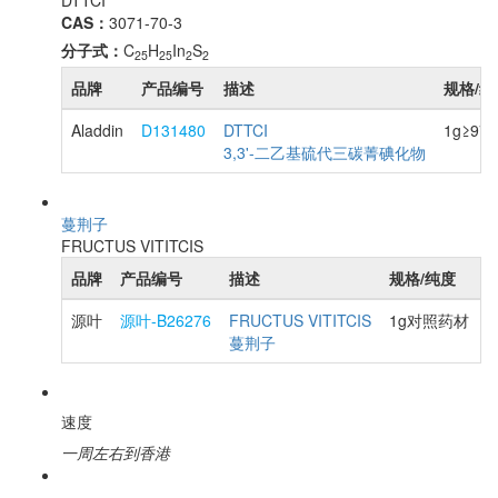
DTTCI
CAS：
3071-70-3
分子式：
C
H
In
S
25
25
2
2
品牌
产品编号
描述
规格/纯
Aladdin
D131480
DTTCI
1g≥97
3,3'-二乙基硫代三碳菁碘化物
蔓荆子
FRUCTUS VITITCIS
品牌
产品编号
描述
规格/纯度
源叶
源叶-B26276
FRUCTUS VITITCIS
1g对照药材
蔓荆子
速度
一周左右到香港