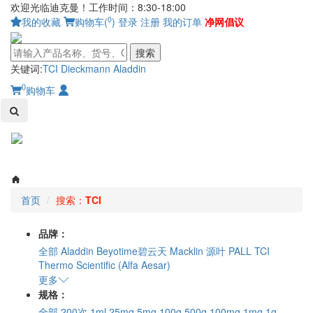
欢迎光临迪克曼！工作时间：8:30-18:00
0
我的收藏
购物车(
)
登录
注册
我的订单
净网倡议
搜索
关键词:
TCI
Dieckmann
Aladdin
0
购物车
Toggl
naviga
首页
搜索：
TCI
品牌：
全部
Aladdin
Beyotime碧云天
Macklin
源叶
PALL
TCI
Thermo Scientific (Alfa Aesar)
更多
规格：
全部
200次
1ml
25mg
5mg
100g
500g
100mg
1mg
1g