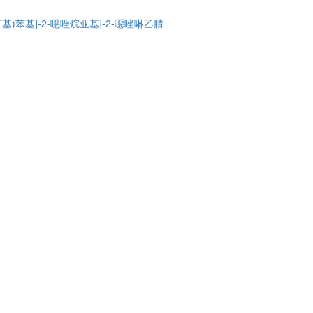
-(叔丁基)苯基]-2-噁唑烷亚基]-2-噁唑啉乙腈