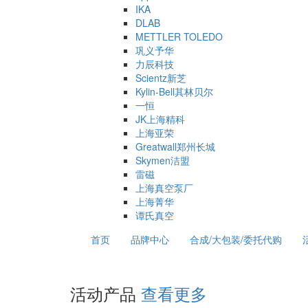
IKA
DLAB
METTLER TOLEDO
巩义予华
力辰科技
Scientz新芝
Kylin-Bell其林贝尔
一恒
JK上海精科
上海亚荣
Greatwall郑州长城
Skymen洁盟
雷磁
上海真空泵厂
上海菁华
谭氏真空
首页
品牌中心
合成/大包装/委托代购
活动产品
查看更多