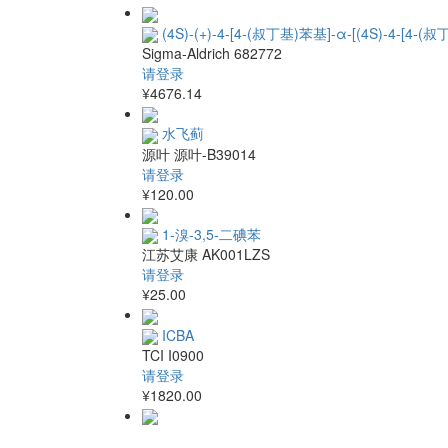
(4S)-(+)-4-[4-(叔丁基)苯基]-α-[(4S)-4-[4
Sigma-Aldrich
682772
请登录
¥4676.14
水飞蓟
源叶
源叶-B39014
请登录
¥120.00
1-溴-3,5-二碘苯
江苏艾康
AK001LZS
请登录
¥25.00
ICBA
TCI
I0900
请登录
¥1820.00