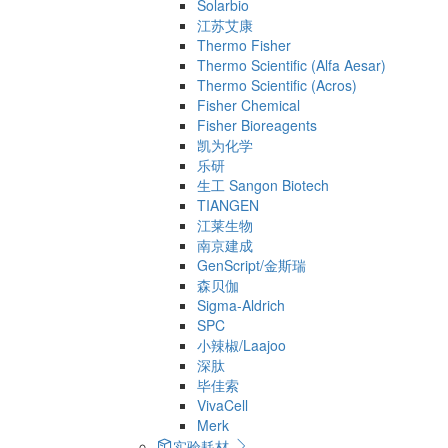
Solarbio
江苏艾康
Thermo Fisher
Thermo Scientific (Alfa Aesar)
Thermo Scientific (Acros)
Fisher Chemical
Fisher Bioreagents
凯为化学
乐研
生工 Sangon Biotech
TIANGEN
江莱生物
南京建成
GenScript/金斯瑞
森贝伽
Sigma-Aldrich
SPC
小辣椒/Laajoo
深肽
毕佳索
VivaCell
Merk
实验耗材