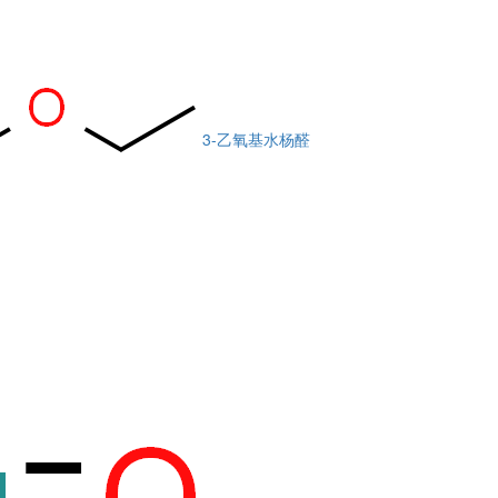
3-乙氧基水杨醛