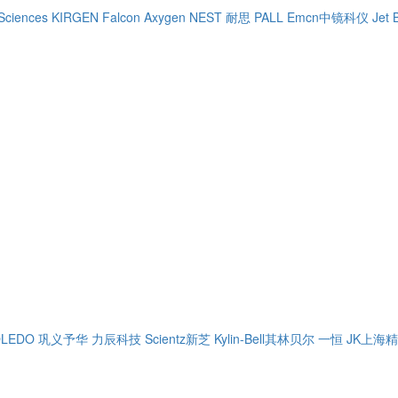
Sciences
KIRGEN
Falcon
Axygen
NEST 耐思
PALL
Emcn中镜科仪
Jet 
OLEDO
巩义予华
力辰科技
Scientz新芝
Kylin-Bell其林贝尔
一恒
JK上海