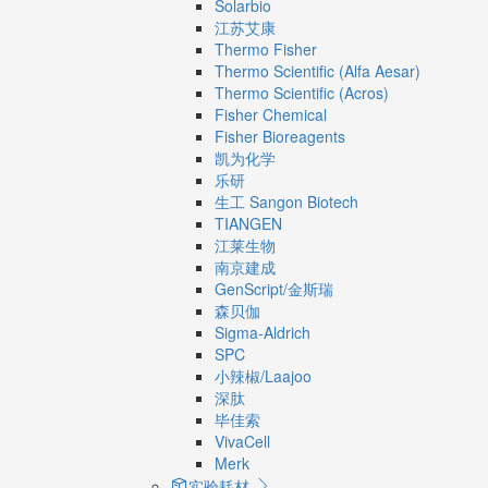
Solarbio
江苏艾康
Thermo Fisher
Thermo Scientific (Alfa Aesar)
Thermo Scientific (Acros)
Fisher Chemical
Fisher Bioreagents
凯为化学
乐研
生工 Sangon Biotech
TIANGEN
江莱生物
南京建成
GenScript/金斯瑞
森贝伽
Sigma-Aldrich
SPC
小辣椒/Laajoo
深肽
毕佳索
VivaCell
Merk
实验耗材