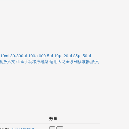
-10ml
30-300μl
100-1000
5μl
10μl
20μl
25μl
50μl
器,放六支
dlab手动移液器架,适用大龙全系列移液器,放六
数量