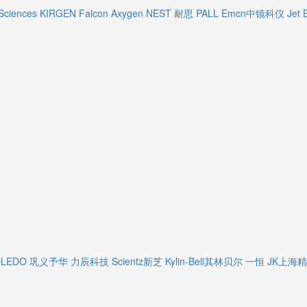
Sciences
KIRGEN
Falcon
Axygen
NEST 耐思
PALL
Emcn中镜科仪
Jet 
OLEDO
巩义予华
力辰科技
Scientz新芝
Kylin-Bell其林贝尔
一恒
JK上海