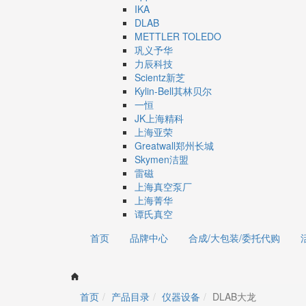
IKA
DLAB
METTLER TOLEDO
巩义予华
力辰科技
Scientz新芝
Kylin-Bell其林贝尔
一恒
JK上海精科
上海亚荣
Greatwall郑州长城
Skymen洁盟
雷磁
上海真空泵厂
上海菁华
谭氏真空
首页
品牌中心
合成/大包装/委托代购
首页
产品目录
仪器设备
DLAB大龙