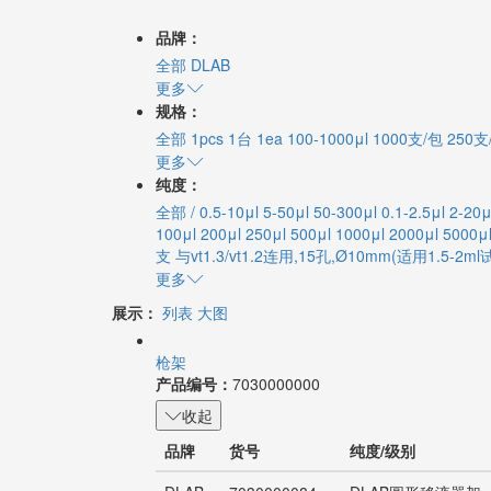
品牌：
全部
DLAB
更多
规格：
全部
1pcs
1台
1ea
100-1000μl
1000支/包
250支
更多
纯度：
全部
/
0.5-10μl
5-50μl
50-300μl
0.1-2.5μl
2-20μ
100μl
200μl
250μl
500μl
1000μl
2000μl
5000μ
支
与vt1.3/vt1.2连用,15孔,Ø10mm(适用1.5-2ml
更多
展示：
列表
大图
枪架
产品编号：
7030000000
收起
品牌
货号
纯度/级别