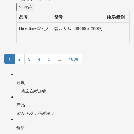
产品编号：
碧云天-QH36069S
收起
品牌
货号
纯度/级别
规
Beyotime碧云天
碧云天-QH36069S-200次
--
2
1
2
3
4
5
...
1838
速度
一周左右到香港
产品
原装正品，品质保证
价格