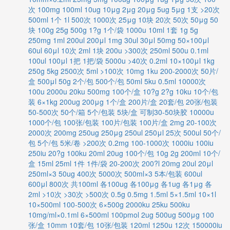
次
100mg
100ml
10ug
10μg
2μg
20μg
5ug
5μg
1支
>20次
500ml
1个
1l
500次
1000次
25μg
10块
20次
50次
50μg
50
块
100g
25g
500g
1?g
1个/袋
1000u
10ml
1套
1g
5g
250mg
1ml
200ul
200μl
1mg
30ul
30μl
50mg
50×100μl
60ul
60μl
10次
2ml
1块
200u
>300次
250ml
500u
0.1ml
100ul
100μl
1把
1把/袋
5000u
>40次
0.2ml
10×100μl
1kg
250g
5kg
2500次
5ml
>100次
10mg
1ku
200-2000次
50片/
盒
500μl
50g
2个/包
500个/包
50ml
5ku
0.5ml
10000次
100u
2000u
20ku
500mg
100个/盒
10?g
2?g
10ku
10个/包
装
6×1kg
200ug
200μg
1个/盒
200片/盒
20套/包
20张/包装
50-500次
50个/箱
5个/包装
5块/盒
可制30-50块胶
10000u
1000个/包
100张/包装
100片/包装
100片/盒
2mg
20-100次
2000次
200mg
250ug
250μg
250ul
250μl
25次
500ul
50个/
包
5个/包
5米/卷
>200次
0.2mg
100-1000次
1000iu
100iu
250iu
20?g
100ku
20ml
20ug
100个/包
10g
2g
200ml
10个/
盒
15ml
25ml
1件
1件/袋
20-200次
200?l
20mg
20ul
20μl
250ml×3
50ug
400次
5000次
500ml×3
5本/包装
600ul
600μl
800次
共100ml
各100ug
各100μg
各1ug
各1μg
各
2ml
>10次
>30次
>500次
0.5g
0.5mg
1.5ml
5×1.5ml
10×1l
10×500ml
100-500次
6×500g
2000ku
25ku
500ku
10mg/ml×0.1ml
6×500ml
100pmol
2ug
500ug
500μg
100
张/盒
10mm
10套/包
10张/包装
120ml
1250u
12次
150000iu