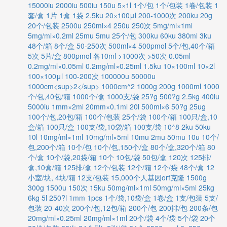
15000iu
2000iu
500iu
150u
5×1l
1个/包
1个/包装
1卷/包装
1
套/盒
1片
1盒
1袋
2.5ku
20×100μl
200-1000次
200ku
20g
20个/包装
2500u
250ml×4
250u
250次
5mg/ml×1ml
5mg/ml×0.2ml
25mu
5mu
25个/包
300ku
60ku
380ml
3ku
48个/箱
8个/盒
50-250次
500ml×4
500pmol
5个/包,40个/箱
5次
5片/盒
800pmol
各10ml
>1000次
>50次
0.05ml
0.2mg/ml×0.05ml
0.2mg/ml×0.25ml
1.5ku
10×100ml
10×2l
100×100μl
100-200次
100000u
50000u
1000cm<sup>2</sup>
1000cm^2
1000g
200g
1000ml
1000
个/包,40包/箱
1000个/盒
1000支/袋
25?g
500?g
2.5kg
400iu
5000iu
1mm×2ml
20mm×0.1ml
20l
500ml×6
50?g
25ug
100个/包,20包/箱
100个/包装
25个/袋
100个/箱
100只/盒,10
盒/箱
100只/盒
100支/袋,10袋/箱
100支/袋
10^8
2ku
50ku
10l
10mg/ml×1ml
10mg/ml×5ml
10mu
2mu
50mu
10u
10个/
包,200个/箱
10个/包
10个/包,150个/盒
80个/盒,320个/箱
80
个/盒
10个/袋,20袋/箱
10个
10包/袋
50包/盒
120次
125排/
盒,10盒/箱
125排/盒
12个/包装
12个/箱
12个/袋
48个/盒
12
小室/块, 4块/箱
12支/包装
15,000个人基因orf克隆
1500g
300g
1500u
150次
15ku
50mg/ml×1ml
50mg/ml×5ml
25kg
6kg
5l
250?l
1mm
1pcs
1个/袋,10袋/盒
1卷/盒
1支/包装
5支/
包装
20-40次
200个/包,12包/箱
200个/包
200排/包
200条/包
20mg/ml×0.25ml
20mg/ml×1ml
20个/袋
4个/袋
5个/袋
20个