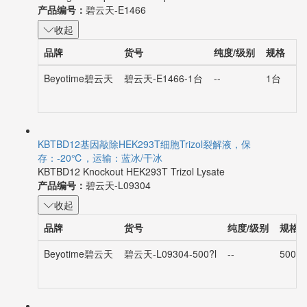
产品编号：
碧云天-E1466
收起
品牌
货号
纯度/级别
规格
库
Beyotime碧云天
碧云天-E1466-1台
--
1台
KBTBD12基因敲除HEK293T细胞Trizol裂解液，保
存：-20℃，运输：蓝冰/干冰
KBTBD12 Knockout HEK293T Trizol Lysate
产品编号：
碧云天-L09304
收起
品牌
货号
纯度/级别
规格
Beyotime碧云天
碧云天-L09304-500?l
--
500?l