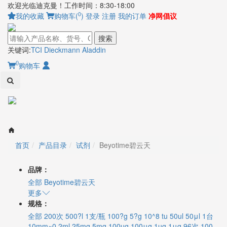
欢迎光临迪克曼！工作时间：8:30-18:00
0
我的收藏
购物车(
)
登录
注册
我的订单
净网倡议
搜索
关键词:
TCI
Dieckmann
Aladdin
0
购物车
Toggl
naviga
首页
产品目录
试剂
Beyotime碧云天
品牌：
全部
Beyotime碧云天
更多
规格：
全部
200次
500?l
1支/瓶
100?g
5?g
10^8 tu
50ul
50μl
1台
10mm×0.2ml
25mg
5mg
100ug
100μg
1ug
1μg
96次
100