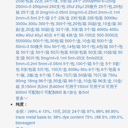
20块/包装
22次
24个/张, 5张/袋
24个
2500pmol
6×250g
250ml×5
250pmol
250支/包
25ul
25μl
25微升
25个/包,20包/
箱
25个/盒
2l
2mg/ml×0.05ml
2mg/ml×0.25ml
2mm×0.1ml
2mm×0.5ml
2个/袋
2个
2块/盒
2对/包装
2排/包装
3000ku
3000u
300u
300个/包
300个/包,20包/箱
30副/盒,10盒/箱
30
副/盒,20盒/箱
30副/盒
32个/张, 5张/袋
3个/箱
4000u
400u
40ku
40ul
40μl
40次
4个/箱
4块/盒
50-100次
500-5000次
500000u
500个/包,30包/箱
500个/盒,10盒/箱
500个/盒
50ml×3
50微升
50u
50个/包,14包/箱
50个/包,4包/箱
50个/包
装
50个/盒
50个/袋
50只/包装
50张/包装
50支/袋,10袋/箱
50
支/袋
50片/包
5mg/ml×0.1ml
5ml×20次
5mlx20次
5mm×0.2ml
5mm×0.05ml
5个/包,100个/箱
5个/盒
5个
5套/
包
5张/包装
5片/包, 100片/盒
600ku
60u
6个/包
6个/包装
6
个/板, 2板/盒
6个/箱
7.5ku
70只/袋,50袋/箱
70只/袋
750u
90mg
18mg
96个/盒,50盒/箱
96个/盒,10盒/箱
96支/盒,10盒/
箱
共150ml
共2ml
共400ml
可用于150ml
可用于3l
可用于
600ml
可配制1l
可配制80l
各1加仑
各5ml
更多
纯度：
全部
/
≥99%
4-15%, 10孔
20次
24个/箱
97%
98%
99.95%
trace metal basis
br, 98%
dye content 75%
≥98.5%
≥99.0%,
bioreagent