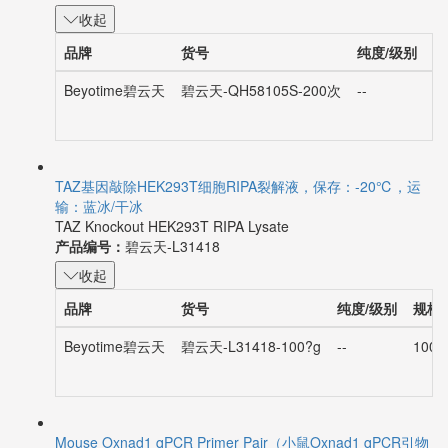
收起
品牌
货号
纯度/级别
规
Beyotime碧云天
碧云天-QH58105S-200次
--
2
TAZ基因敲除HEK293T细胞RIPA裂解液，保存：-20℃，运
输：蓝冰/干冰
TAZ Knockout HEK293T RIPA Lysate
产品编号：
碧云天-L31418
收起
品牌
货号
纯度/级别
规格
Beyotime碧云天
碧云天-L31418-100?g
--
100?
Mouse Oxnad1 qPCR Primer Pair（小鼠Oxnad1 qPCR引物