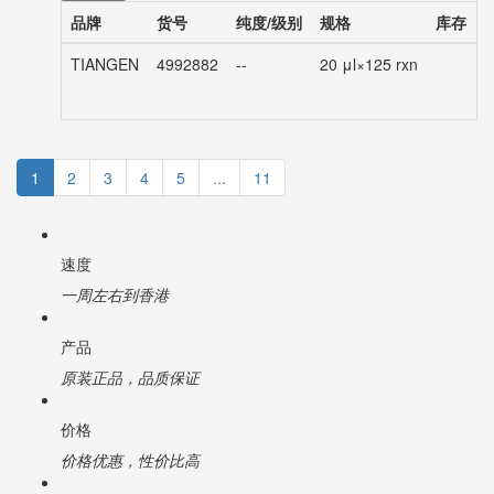
品牌
货号
纯度/级别
规格
库存
TIANGEN
4992882
--
20 μl×125 rxn
1
2
3
4
5
...
11
速度
一周左右到香港
产品
原装正品，品质保证
价格
价格优惠，性价比高