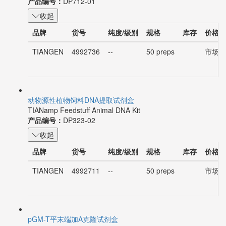
产品编号：
DP712-01
收起
品牌
货号
纯度/级别
规格
库存
价格
TIANGEN
4992736
--
50 preps
市场价：
动物源性植物饲料DNA提取试剂盒
TIANamp Feedstuff Animal DNA Kit
产品编号：
DP323-02
收起
品牌
货号
纯度/级别
规格
库存
价格
TIANGEN
4992711
--
50 preps
市场价：
pGM-T平末端加A克隆试剂盒