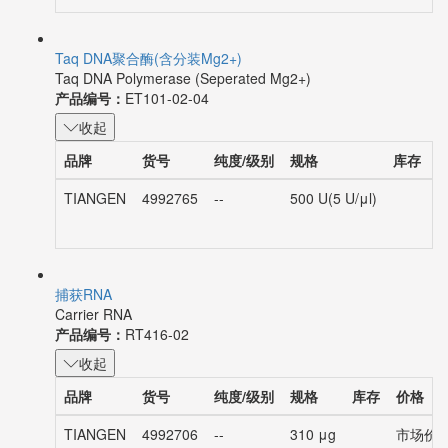
Taq DNA聚合酶(含分装Mg2+)
Taq DNA Polymerase (Seperated Mg2+)
产品编号：
ET101-02-04
收起
品牌
货号
纯度/级别
规格
库存
TIANGEN
4992765
--
500 U(5 U/μl)
市
捕获RNA
Carrier RNA
产品编号：
RT416-02
收起
品牌
货号
纯度/级别
规格
库存
价格
TIANGEN
4992706
--
310 μg
市场价：¥