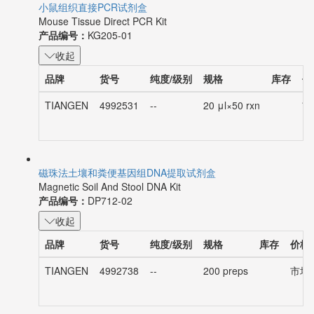
小鼠组织直接PCR试剂盒
Mouse Tissue Direct PCR Kit
产品编号：
KG205-01
收起
品牌
货号
纯度/级别
规格
库存
价
TIANGEN
4992531
--
20 μl×50 rxn
市
磁珠法土壤和粪便基因组DNA提取试剂盒
Magnetic Soil And Stool DNA Kit
产品编号：
DP712-02
收起
品牌
货号
纯度/级别
规格
库存
价格
TIANGEN
4992738
--
200 preps
市场价