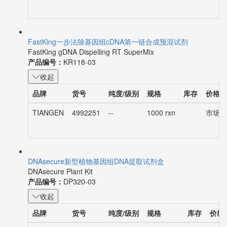
FastKing一步法除基因组cDNA第一链合成预混试剂
FastKing gDNA Dispelling RT SuperMix
产品编号：
KR118-03
收起
品牌
货号
纯度/级别
规格
库存
价格
TIANGEN
4992251
--
1000 rxn
市场价：
DNAsecure新型植物基因组DNA提取试剂盒
DNAsecure Plant Kit
产品编号：
DP320-03
收起
品牌
货号
纯度/级别
规格
库存
价格