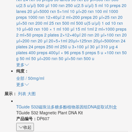
u(2.5 u/μl)
500 μl
100 rxn
250 u(2.5 u/μl)
5 ml
10 preps
20
lanes
20 μl×5000 rxn
5×1ml
10 μl×20 rxn
100 ml
1000
preps
1000 rxn
12×40μl
2 ml×200 preps
20 μl×25 rxn
20
μl×50 rxn
200 ml
25 rxn
500 ml
500 u(5 u/μl)
1 od
10 rxn
10 μl×60 rxn
100 × 1 ml
100 μl
15 ml
1ml
2 ml×1000 preps
2 ml×50 preps
2 plates
2×12×40μl
20 rxn
20 μl×100 rxn
20
μl×200 rxn
20 μl
20×5×1ml
20μl×125rxn
20μl×5000rxn
24
plates
24 preps
250 ml
250 u
3×100 μl
30 μl
310 μg
4
plates
400 preps
400μl × 96 preps
5 preps
5 u ×100 rxn
50
g
50 ml
50 μl×200 rxn
50 μl×50 rxn
500 u
更多
纯度：
全部
/
50mg/ml
更多
展示：
列表
大图
TGuide S32磁珠法多糖多酚植物基因组DNA提取试剂盒
TGuide S32 Magnetic Plant DNA Kit
产品编号：
DP607
收起