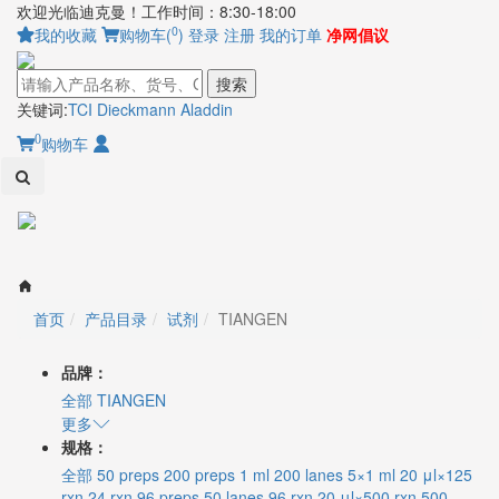
欢迎光临迪克曼！工作时间：8:30-18:00
0
我的收藏
购物车(
)
登录
注册
我的订单
净网倡议
搜索
关键词:
TCI
Dieckmann
Aladdin
0
购物车
Toggl
naviga
首页
产品目录
试剂
TIANGEN
品牌：
全部
TIANGEN
更多
规格：
全部
50 preps
200 preps
1 ml
200 lanes
5×1 ml
20 μl×125
rxn
24 rxn
96 preps
50 lanes
96 rxn
20 μl×500 rxn
500