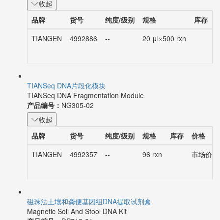
收起
品牌
货号
纯度/级别
规格
库存
TIANGEN
4992886
--
20 μl×500 rxn
TIANSeq DNA片段化模块
TIANSeq DNA Fragmentation Module
产品编号：
NG305-02
收起
品牌
货号
纯度/级别
规格
库存
价格
TIANGEN
4992357
--
96 rxn
市场价：¥2
磁珠法土壤和粪便基因组DNA提取试剂盒
Magnetic Soil And Stool DNA Kit