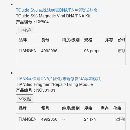
TGuide S96 磁珠法病毒DNA/RNA提取试剂盒
TGuide S96 Magnetic Viral DNA/RNA Kit
产品编号：
DP804
收起
品牌
货号
纯度/级别
规格
库存
价格
TIANGEN
4992996
--
96 preps
市场价：
TIANSeq快速DNA片段化/末端修复/dA添加模块
TIANSeq Fragment/Repair/Tailing Module
产品编号：
NG301-01
收起
品牌
货号
纯度/级别
规格
库存
价格
TIANGEN
4992350
--
24 rxn
市场价：¥3