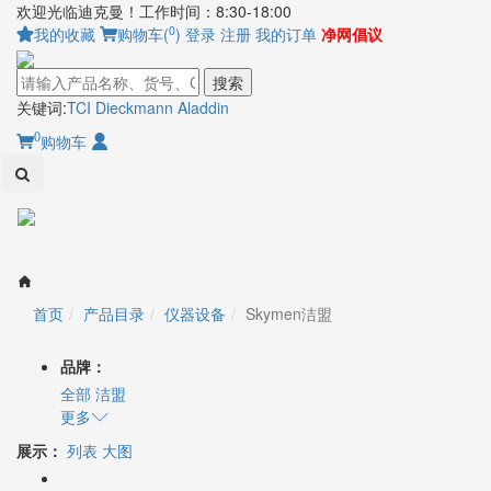
欢迎光临迪克曼！工作时间：8:30-18:00
0
我的收藏
购物车(
)
登录
注册
我的订单
净网倡议
搜索
关键词:
TCI
Dieckmann
Aladdin
0
购物车
Toggl
naviga
首页
产品目录
仪器设备
Skymen洁盟
品牌：
全部
洁盟
更多
展示：
列表
大图