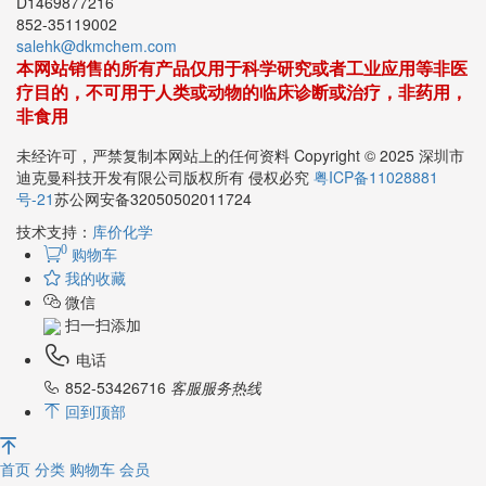
D1469877216
852-35119002
salehk@dkmchem.com
本网站销售的所有产品仅用于科学研究或者工业应用等非医
疗目的，不可用于人类或动物的临床诊断或治疗，非药用，
非食用
未经许可，严禁复制本网站上的任何资料 Copyright © 2025 深圳市
迪克曼科技开发有限公司版权所有 侵权必究
粤ICP备11028881
号-21
苏公网安备32050502011724
技术支持：
库价化学
0
购物车
我的收藏
微信
扫一扫添加
电话
852-53426716
客服服务热线
回到顶部
首页
分类
购物车
会员