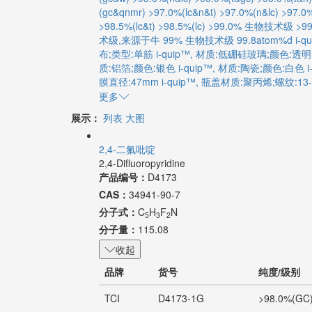
(gc&qnmr)
>97.0%(lc&n&t)
>97.0%(n&lc)
>97.0%
>98.5%(lc&t)
>98.5%(lc)
>99.0% 生物技术级
>99
术级,来源于牛
99% 生物技术级
99.8atom%d
i-q
布;类型:单筋
i-quip™, 材质:低硼硅玻璃;颜色:透
质:铝箔;颜色:银色
i-quip™, 材质:陶瓷;颜色:白色
膜直径:47mm
i-quip™, 瓶盖材质:聚丙烯;螺纹:13-
更多
展示：
列表
大图
2,4-二氟吡啶
2,4-Difluoropyridine
产品编号：
D4173
CAS：
34941-90-7
分子式：
C
H
F
N
5
3
2
分子量：
115.08
收起
品牌
货号
纯度/级别
TCI
D4173-1G
>98.0%(GC