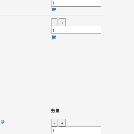
-
+
数量
登录
-
+