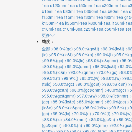
1ea
c120mm-1ea
c150mm-1ea
c200mm-1ea
c
b15ml-1ea
b30ml-1ea
b350ml-1ea
b60ml-1ea
c
f150ml-1ea
f15ml-1ea
f30ml-1ea
f60ml-1ea
g15
k150ml-1ea
k350ml-1ea
k600ml-1ea
l150ml-1e
c10ml-1ea
c10ml-6ea
c25ml-1ea
c50ml-1ea
set
更多
纯度：
全部
>98.0%(gc)
>98.0%(gc&t)
>98.0%(lc&t)
>98
(lc)
>95.0%(lc&t)
>98.0%(n)
>99.0%(t)
>95.0%(g
>99.5%(gc)
>90.0%(lc)
>98.0%(lc&qnmr)
>95.0
>80.0%(gc)
>95.0%(qnmr)
>96.0%(lc&t)
>92.0%
>95.0%(lc&n)
>90.0%(qnmr)
>70.0%(gc)
>93.0%
>99.5%(t)
>99.9%()
>95.0%(w)
>98.0%(w)
>98.
(t&lc)
>50.0%(gc)
>90.0%(gc&t)
>96.0%(lc&n)
>
>96.0%(gc&n)
>98.0%(gc&qnmr)
>40.0%(gc)
>5
>95.0%(gc&qnmr)
>97.0%(w)
>98.0%(lc&nmr)
>
(gc)
>85.0%(lc&e)
>85.0%(qnmr)
>89.0%(gc)
>9
(lc&e)
>98.0%(lc&gc)
>98.0%(lc&w)
>99.5%()
>9
(gc)
>65.0%(lc)
>70.0%(n)
>70.0%(t)
>70.0%(w)
>83.0%(lc)
>84.0%(nmr)
>85.0%(gc&n)
>85.0%(
(gc&qnmr)
>90.0%(n)
>90.0%(nmr)
>92.0%(gc&
(gc&w)
>95.0%(n&lc)
>95.0%(t&gc)
>95.0%(t&n)