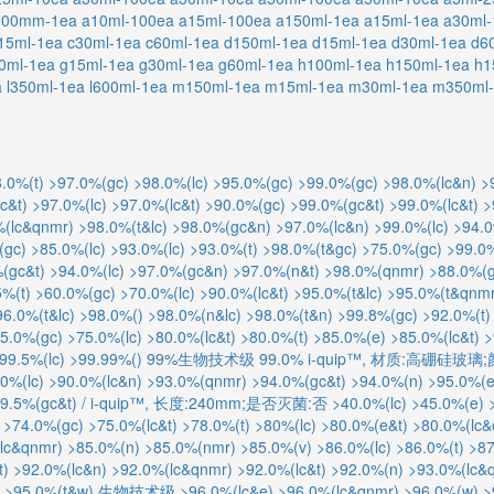
300mm-1ea
a10ml-100ea
a15ml-100ea
a150ml-1ea
a15ml-1ea
a30ml-
15ml-1ea
c30ml-1ea
c60ml-1ea
d150ml-1ea
d15ml-1ea
d30ml-1ea
d6
0ml-1ea
g15ml-1ea
g30ml-1ea
g60ml-1ea
h100ml-1ea
h150ml-1ea
h1
a
l350ml-1ea
l600ml-1ea
m150ml-1ea
m15ml-1ea
m30ml-1ea
m350ml-
.0%(t)
>97.0%(gc)
>98.0%(lc)
>95.0%(gc)
>99.0%(gc)
>98.0%(lc&n)
>
c&t)
>97.0%(lc)
>97.0%(lc&t)
>90.0%(gc)
>99.0%(gc&t)
>99.0%(lc&t)
>
%(lc&qnmr)
>98.0%(t&lc)
>98.0%(gc&n)
>97.0%(lc&n)
>99.0%(lc)
>94.0
(gc)
>85.0%(lc)
>93.0%(lc)
>93.0%(t)
>98.0%(t&gc)
>75.0%(gc)
>99.0
(gc&t)
>94.0%(lc)
>97.0%(gc&n)
>97.0%(n&t)
>98.0%(qnmr)
>88.0%(g
5%(t)
>60.0%(gc)
>70.0%(lc)
>90.0%(lc&t)
>95.0%(t&lc)
>95.0%(t&qnmr
96.0%(t&lc)
>98.0%()
>98.0%(n&lc)
>98.0%(t&n)
>99.8%(gc)
>92.0%(t)
5.0%(gc)
>75.0%(lc)
>80.0%(lc&t)
>80.0%(t)
>85.0%(e)
>85.0%(lc&t)
>
99.5%(lc)
>99.99%()
99%生物技术级
99.0%
i-quip™, 材质:高硼硅玻璃
0%(lc)
>90.0%(lc&n)
>93.0%(qnmr)
>94.0%(gc&t)
>94.0%(n)
>95.0%(e
9.5%(gc&t)
/
i-quip™, 长度:240mm;是否灭菌:否
>40.0%(lc)
>45.0%(e)
>74.0%(gc)
>75.0%(lc&t)
>78.0%(t)
>80%(lc)
>80.0%(e&t)
>80.0%(lc&
lc&qnmr)
>85.0%(n)
>85.0%(nmr)
>85.0%(v)
>86.0%(lc)
>86.0%(t)
>87
t)
>92.0%(lc&n)
>92.0%(lc&qnmr)
>92.0%(lc&t)
>92.0%(n)
>93.0%(lc&
>95.0%(t&w)
生物技术级
>96.0%(lc&e)
>96.0%(lc&qnmr)
>96.0%(w)
>