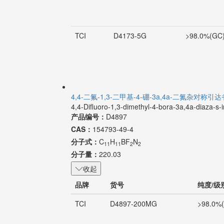
TCI
D4173-5G
>98.0%(GC
4,4-二氟-1,3-二甲基-4-硼-3a,4a-二氮杂对称引达
4,4-Difluoro-1,3-dimethyl-4-bora-3a,4a-diaza-s
产品编号：
D4897
CAS：
154793-49-4
分子式：
C
H
BF
N
11
11
2
2
分子量：
220.03
收起
品牌
货号
纯度/级
TCI
D4897-200MG
>98.0%