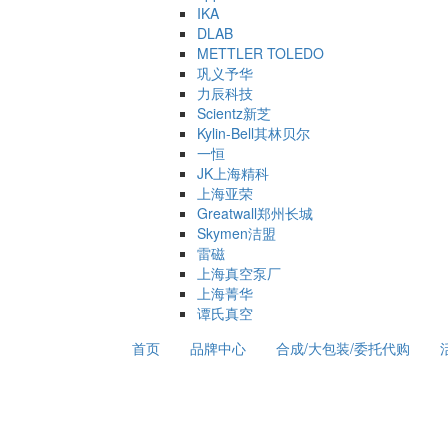
IKA
DLAB
METTLER TOLEDO
巩义予华
力辰科技
Scientz新芝
Kylin-Bell其林贝尔
一恒
JK上海精科
上海亚荣
Greatwall郑州长城
Skymen洁盟
雷磁
上海真空泵厂
上海菁华
谭氏真空
首页
品牌中心
合成/大包装/委托代购