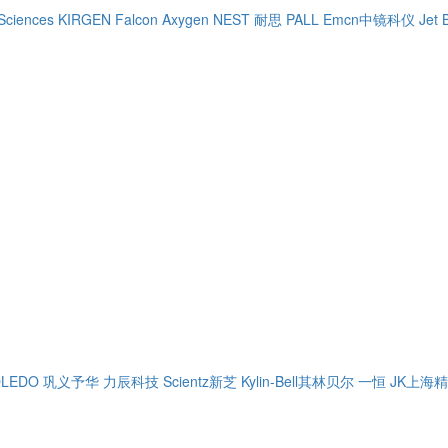
Sciences
KIRGEN
Falcon
Axygen
NEST 耐思
PALL
Emcn中镜科仪
Jet 
OLEDO
巩义予华
力辰科技
Scientz新芝
Kylin-Bell其林贝尔
一恒
JK上海