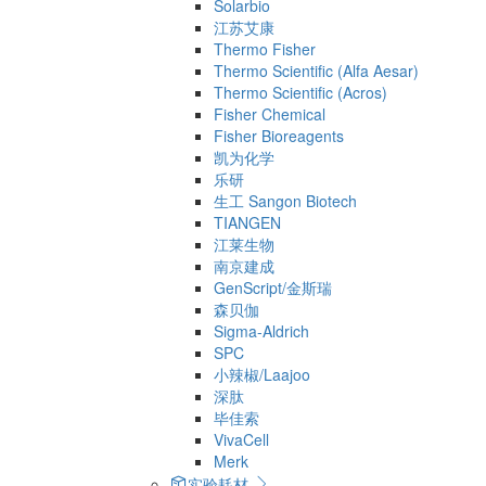
Solarbio
江苏艾康
Thermo Fisher
Thermo Scientific (Alfa Aesar)
Thermo Scientific (Acros)
Fisher Chemical
Fisher Bioreagents
凯为化学
乐研
生工 Sangon Biotech
TIANGEN
江莱生物
南京建成
GenScript/金斯瑞
森贝伽
Sigma-Aldrich
SPC
小辣椒/Laajoo
深肽
毕佳索
VivaCell
Merk
实验耗材