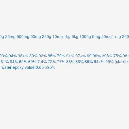
0g
25mg
500mg
50mg
250g
10mg
1kg
5kg
1000g
5mg
20mg
1mg
20
93%
94%
98+%
80%
92%
85%
70%
91%
97+%
99.99%
≥98%
75%
98
61%
64%
65%
69%
7.4%
72%
77%
83%
86%
89%
94+%
95% (stabiliz
 water
epoxy value:0.65
≥95%