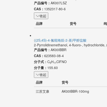
产品编号：
AK007LSZ
CAS：
1352317-80-6
收起
品牌
货号
纯
((2S,4S)-4-氟吡咯烷-2-基)甲醇盐酸
2-Pyrrolidinemethanol, 4-fluoro-, hydrochloride,
产品编号：
AK00IBBR
CAS：
623583-08-4
分子式：
C
H
ClFNO
5
11
分子量：
155.60
收起
品牌
货号
江苏艾康
AK00IBBR-100mg