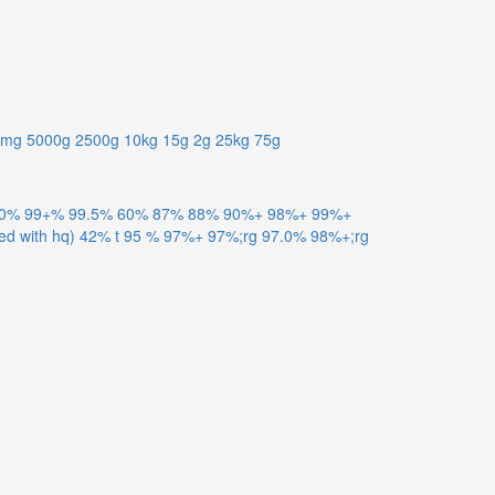
0mg
5000g
2500g
10kg
15g
2g
25kg
75g
.0%
99+%
99.5%
60%
87%
88%
90%+
98%+
99%+
ed with hq)
42% t
95 %
97%+
97%;rg
97.0%
98%+;rg