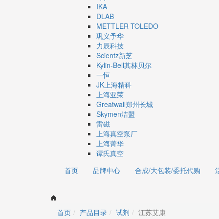
IKA
DLAB
METTLER TOLEDO
巩义予华
力辰科技
Scientz新芝
Kylin-Bell其林贝尔
一恒
JK上海精科
上海亚荣
Greatwall郑州长城
Skymen洁盟
雷磁
上海真空泵厂
上海菁华
谭氏真空
首页
品牌中心
合成/大包装/委托代购
首页
产品目录
试剂
江苏艾康