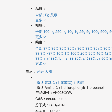
品牌：
全部
江苏艾康
更多
规格：
全部
100mg
250mg
10g
1g
25g
5g
100g
500g
5
更多
纯度：
全部
97%
98%
95%
95%+
96%
99%
95+%
90%
99.9%
>97%
10%
1%
100%
20%
35%
46%
42%
99% +,ar
99%(lc-ms)
99.95%
ar,≥99%
ca.80% in
更多
展示：
列表
大图
(S)-3-氨基-3-(4-氯苯基)-1-丙醇
(S)-3-Amino-3-(4-chlorophenyl)-1-propanol
产品编号：
AK003CWW
CAS：
886061-26-3
分子式：
C
H
ClNO
9
12
分子量：
185.65