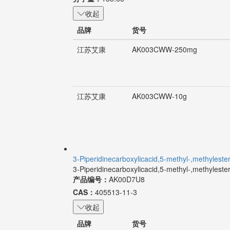
收起
品牌
货号
江苏艾康
AK003CWW-250mg
江苏艾康
AK003CWW-10g
3-Piperidinecarboxylicacid,5-methyl-,methyleste
3-Piperidinecarboxylicacid,5-methyl-,methyleste
产品编号：
AK00D7U8
CAS：
405513-11-3
收起
品牌
货号