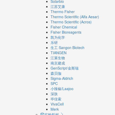
Solarbio
江苏艾康
Thermo Fisher
Thermo Scientific (Alfa Aesar)
Thermo Scientific (Acros)
Fisher Chemical
Fisher Bioreagents
凯为化学
乐研
生工 Sangon Biotech
TIANGEN
江莱生物
南京建成
GenScript/金斯瑞
森贝伽
Sigma-Aldrich
SPC
小辣椒/Laajoo
深肽
毕佳索
VivaCell
Merk
实验耗材