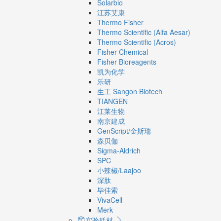
Solarbio
江苏艾康
Thermo Fisher
Thermo Scientific (Alfa Aesar)
Thermo Scientific (Acros)
Fisher Chemical
Fisher Bioreagents
凯为化学
乐研
生工 Sangon Biotech
TIANGEN
江莱生物
南京建成
GenScript/金斯瑞
森贝伽
Sigma-Aldrich
SPC
小辣椒/Laajoo
深肽
毕佳索
VivaCell
Merk
实验耗材