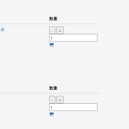
数量
登录
-
+
数量
-
+