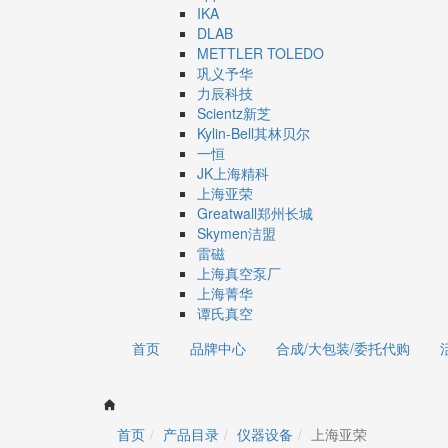
IKA
DLAB
METTLER TOLEDO
巩义予华
力辰科技
Scientz新芝
Kylin-Bell其林贝尔
一恒
JK上海精科
上海亚荣
Greatwall郑州长城
Skymen洁盟
雷磁
上海真空泵厂
上海菁华
谭氏真空
首页
品牌中心
合成/大包装/委托代购
首页
产品目录
仪器设备
上海亚荣