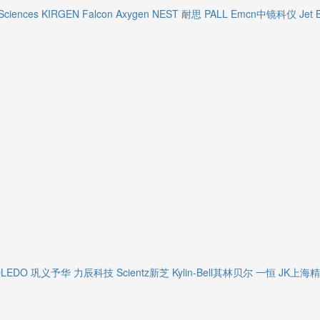
Sciences
KIRGEN
Falcon
Axygen
NEST 耐思
PALL
Emcn中镜科仪
Jet 
OLEDO
巩义予华
力辰科技
Scientz新芝
Kylin-Bell其林贝尔
一恒
JK上海