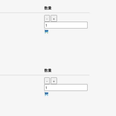
数量
-
+
数量
-
+