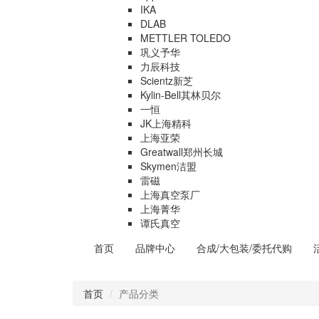
IKA
DLAB
METTLER TOLEDO
巩义予华
力辰科技
Scientz新芝
Kylin-Bell其林贝尔
一恒
JK上海精科
上海亚荣
Greatwall郑州长城
Skymen洁盟
雷磁
上海真空泵厂
上海菁华
谭氏真空
首页
品牌中心
合成/大包装/委托代购
首页
产品分类