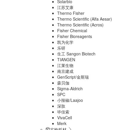
Solarbio
江苏艾康
Thermo Fisher
Thermo Scientific (Alfa Aesar)
Thermo Scientific (Acros)
Fisher Chemical
Fisher Bioreagents
凯为化学
乐研
生工 Sangon Biotech
TIANGEN
江莱生物
南京建成
GenScript/金斯瑞
森贝伽
Sigma-Aldrich
SPC
小辣椒/Laajoo
深肽
毕佳索
VivaCell
Merk
实验耗材