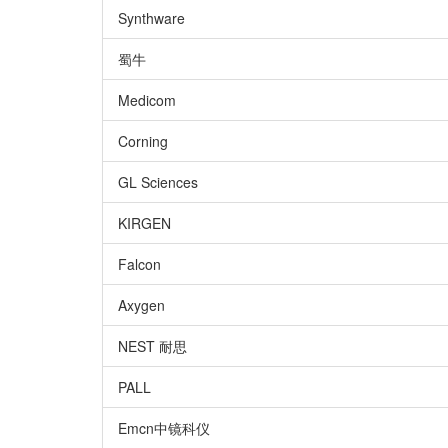
Synthware
蜀牛
Medicom
Corning
GL Sciences
KIRGEN
Falcon
Axygen
NEST 耐思
PALL
Emcn中镜科仪