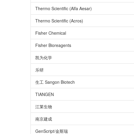
Thermo Scientific (Alfa Aesar)
Thermo Scientific (Acros)
Fisher Chemical
Fisher Bioreagents
凯为化学
乐研
生工 Sangon Biotech
TIANGEN
江莱生物
南京建成
GenScript/金斯瑞