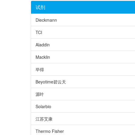
试剂
Dieckmann
TCI
Aladdin
Macklin
毕得
Beyotime碧云天
源叶
Solarbio
江苏艾康
Thermo Fisher