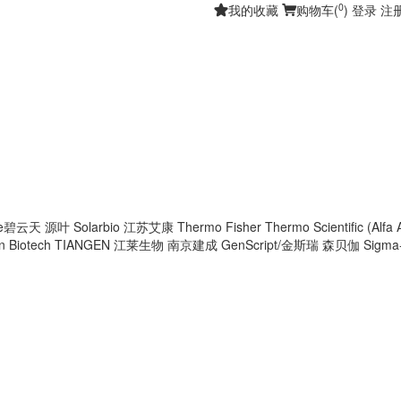
0
我的收藏
购物车(
)
登录
注
ime碧云天
源叶
Solarbio
江苏艾康
Thermo Fisher
Thermo Scientific (Alfa 
 Biotech
TIANGEN
江莱生物
南京建成
GenScript/金斯瑞
森贝伽
Sigma-