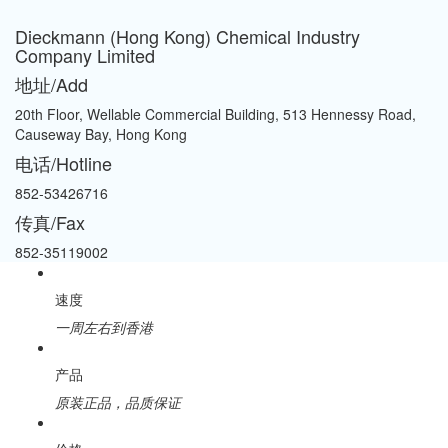
Dieckmann (Hong Kong) Chemical Industry
Company Limited
地址/Add
20th Floor, Wellable Commercial Building, 513 Hennessy Road,
Causeway Bay, Hong Kong
电话/Hotline
852-53426716
传真/Fax
852-35119002
速度
一周左右到香港
产品
原装正品，品质保证