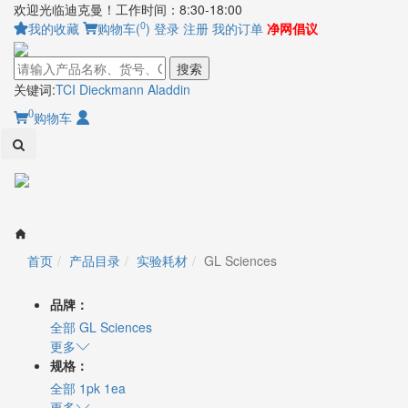
欢迎光临迪克曼！工作时间：8:30-18:00
0
我的收藏
购物车(
)
登录
注册
我的订单
净网倡议
搜索
关键词:
TCI
Dieckmann
Aladdin
0
购物车
Toggl
naviga
首页
产品目录
实验耗材
GL Sciences
品牌：
全部
GL Sciences
更多
规格：
全部
1pk
1ea
更多