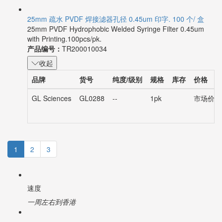
25mm 疏水 PVDF 焊接滤器孔径 0.45um 印字. 100 个/ 盒
25mm PVDF Hydrophobic Welded Syringe Filter 0.45um
with Printing.100pcs/pk.
产品编号：
TR200010034
收起
品牌
货号
纯度/级别
规格
库存
价格
GL Sciences
GL0288
--
1pk
市场价：¥
1
2
3
速度
一周左右到香港