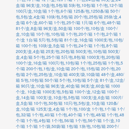
盒/箱
96支/盒,10盒/包,5包/箱
5块/包,10包/箱
1个/包,12个/箱
100只/盒,10盒/箱
1个/包,6个/箱
125条/包,1250条/箱
50个/
包,5包/盒,4盒/箱
10块/包,5包/箱
20个/包,25包/箱
25块/盒,4
盒/箱
6个/盒,60个/箱
1个/包,25个/箱
1只/箱
6个/包,48个/箱
81个/盒,8盒/箱
96支/盒,50盒/箱
100个/包,10包/盒
100个/
盒,10盒/箱
10个/包,10包/箱
1个/包,20个/箱
1个/包,2个/箱
1
个/盒
1台/箱
5只/包,5包/箱
81个/盒,16盒/箱
1000支/包,10包/
箱
100个/包
10块/盒,5盒/箱
1个/包,24个/箱
1个/包,8个/箱
200支/盒,4盒/箱
25支/包,20包/箱
500支/包,10包/箱
500支/
盒,4盒/箱
5个/包,25个/箱
5只/包,8包/箱
1000支/包,20包/箱
100个/盒,16盒/箱
100只/包,10包/箱
1个/包,25包/箱
1个/包,5
个/箱
200个/包,1包/盒,10盒/箱
20个/包,15包/箱
20个/包,20
包/箱
2个/包,25包/盒,10盒/箱
400支/袋,10袋/箱
48个/盒,480/
箱
5/包,10包/箱
50个/箱
5个/包,10包/箱
5个/盒
81个/盒,12盒/
箱
90只/盒,10盒/箱
96支/盒,40盒/箱
96支/盒,60盒/箱
1000
个/盒, 10盒/箱
1000支/包,5包/箱
100个/盒,12盒/箱
100个/
盒,14盒/箱
100支/盒,10盒/包,5包/箱
100支/盒,6盒/箱
100片/
盒,5盒/箱
10个/包,50包/箱
10只/包,5包/盒,10盒/箱
120条/
盒,10盒/箱
125支/盒,4盒/箱
1个/包,100/盒
1个/包,1个/箱
1个/
包,32/箱
1个/包,40/箱
1个/包,40个/箱
1个/包,48/箱
1个/包,48
个/箱
1个/包,4包/箱
1个/包,56/箱
1个/包,56个/箱
1个/盒,10
个/箱
1个/箱
1个/袋,50袋/箱
1包/箱
1块/包,10包/箱
200个/