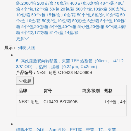
袋,2000/箱
200支/盒,10盒/箱
400支/盒,6盒/箱
48个/袋,480/
箱
4个/包,12个/箱
50/包,20包/箱
500个/盒,10盒/箱
500支/包,
10包/箱
50个/包,15包/盒,10盒/箱
50个/包,8包/盒,10盒/箱
50
个/盒,10盒/箱
50支/包,10包/箱
50支/盒,6盒/箱
5个/包,100包/
箱
5个/包,20包/箱
5个/包,40个/箱
5只/包,20包/箱
6个/架,4架/
箱
6个/袋,17袋/箱
81个/盒,14盒/箱
更多
展示：
列表
大图
5L高效摇瓶双向转移盖，灭菌 TPE 热塑管（90cm，1/4" ID,
3/8" OD），热封，滤器（0.22μm, Φ42mm）
产品编号：
NEST 耐思-C10423-BZC090B
收起
品牌
货号
纯度/级别
规格
NEST 耐思
C10423-BZC090B
--
1个/包，4个/
细胞小室，24孔，3um孔径，PET膜，带盖，TC，灭菌