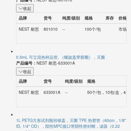
产品编号：
NEST 耐思-801010
收起
品牌
货号
纯度/级别
规格
库存
价格
NEST 耐思
801010
--
100个/包
市场价：
0.5mL 可立混色样品管, （螺旋盖带胶圈），灭菌
产品编号：
NEST 耐思-633001A
收起
品牌
货号
纯度/级别
规格
NEST 耐思
633001A
--
50个/包，10包/盒，4盒
1L PETG方形试剂瓶转移盖，灭菌 TPE 热塑管（60cm，1/8"
ID, 1/4" OD），阳性MPC接口带阴性密封帽，滤器（0.22