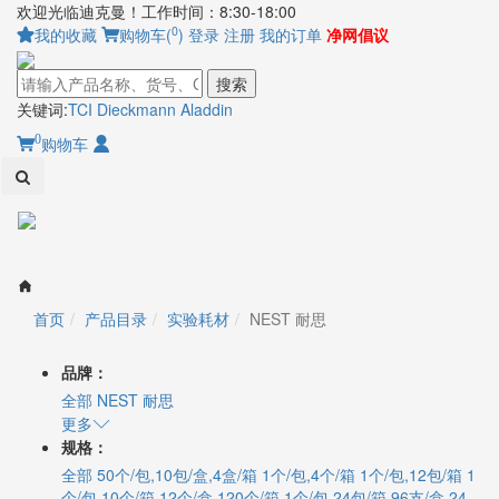
欢迎光临迪克曼！工作时间：8:30-18:00
0
我的收藏
购物车(
)
登录
注册
我的订单
净网倡议
搜索
关键词:
TCI
Dieckmann
Aladdin
0
购物车
Toggl
naviga
首页
产品目录
实验耗材
NEST 耐思
品牌：
全部
NEST 耐思
更多
规格：
全部
50个/包,10包/盒,4盒/箱
1个/包,4个/箱
1个/包,12包/箱
1
个/包,10个/箱
12个/盒,120个/箱
1个/包,24包/箱
96支/盒,24