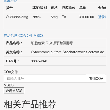
收藏产品
货号
纯度/级别
规格
包装单位
单价
会员价
C980883-5mg
≥85%
5mg
EA
¥1600.00
登录后
产品信息
COA文件
MSDS
产品名称：
细胞色素 C 来源于酿酒酵母
英文名称：
Cytochrome c, from Saccharomyces cerevisiae
CAS号：
9007-43-6
COA文件
查询COA
MSDS
查看MSDS
相关产品推荐