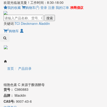
欢迎光临迪克曼！工作时间：8:30-18:00
0
我的收藏
购物车(
)
登录
注册
我的订单
净网倡议
搜索
关键词:
TCI
Dieckmann
Aladdin
0
购物车
Toggl
naviga
首页
产品目录
细胞色素 C 来源于酿酒酵母
货号：
C980883
品牌：
Macklin
CAS号:
9007-43-6