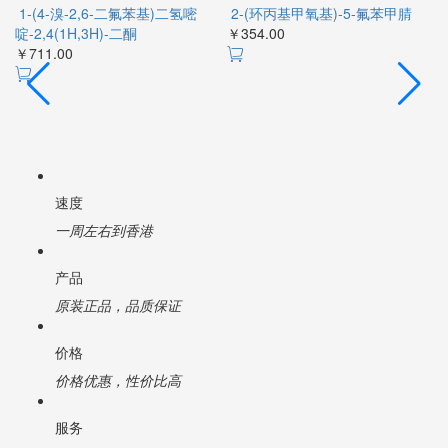
1-(4-溴-2,6-二氟苯基)二氢嘧
2-(环丙基甲氧基)-5-氟苯甲腈
啶-2,4(1H,3H)-二酮
￥354.00
￥
甲
￥711.00
速度
一周左右到香港
产品
原装正品，品质保证
价格
价格优惠，性价比高
服务