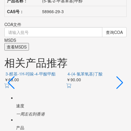
产品名称：
(5-氯-2-甲基苯基)甲醇
CAS号：
58966-29-3
COA文件
查询COA
MSDS
查看MSDS
相关产品推荐
3-醛基-1H-吲哚-4-甲酸甲酯
4-(4-氯苯氧基)丁酸
￥68.00
￥90.00
￥
速度
一周左右到香港
产品