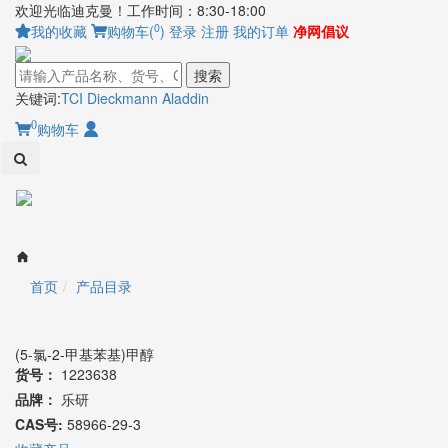
欢迎光临迪克曼！工作时间：8:30-18:00
0
我的收藏
购物车(
)
登录
注册
我的订单
净网倡议
搜索
关键词:
TCI
Dieckmann
Aladdin
0
购物车
Toggl
naviga
首页
产品目录
(5-氯-2-甲基苯基)甲醇
货号：
1223638
品牌：
乐研
CAS号:
58966-29-3