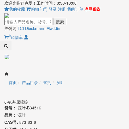
欢迎光临迪克曼！工作时间：8:30-18:00
0
我的收藏
购物车(
)
登录
注册
我的订单
净网倡议
搜索
关键词:
TCI
Dieckmann
Aladdin
0
购物车
Toggl
naviga
首页
产品目录
试剂
源叶
6-氨基尿嘧啶
货号：
源叶-B34516
品牌：
源叶
CAS号:
873-83-6