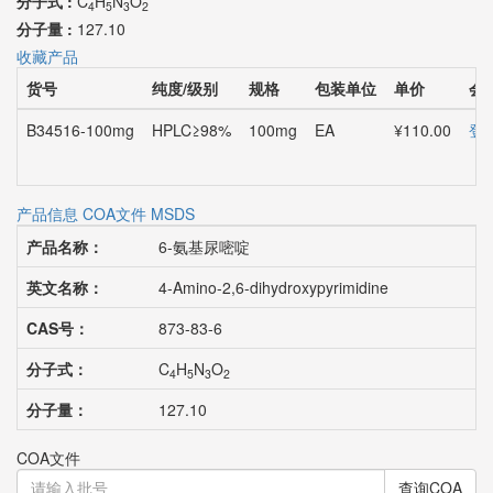
分子式 :
C
H
N
O
4
5
3
2
分子量 :
127.10
收藏产品
货号
纯度/级别
规格
包装单位
单价
会
B34516-100mg
HPLC≥98%
100mg
EA
¥110.00
登
产品信息
COA文件
MSDS
产品名称：
6-氨基尿嘧啶
英文名称：
4-Amino-2,6-dihydroxypyrimidine
CAS号：
873-83-6
分子式：
C
H
N
O
4
5
3
2
分子量：
127.10
COA文件
查询COA