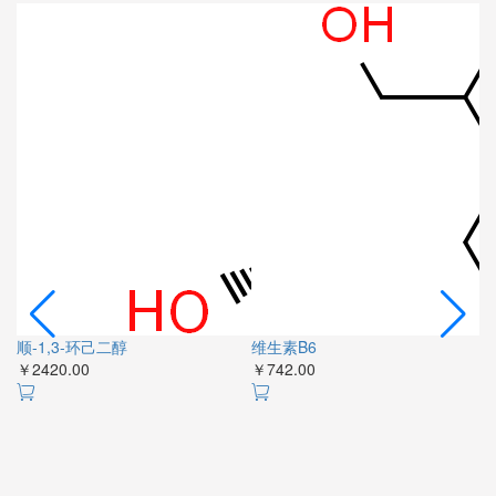
￥
顺-1,3-环己二醇
维生素B6
￥2420.00
￥742.00