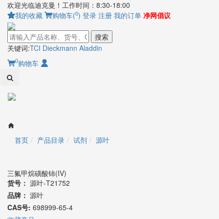
欢迎光临迪克曼！工作时间：8:30-18:00
0
我的收藏
购物车(
)
登录
注册
我的订单
净网倡议
搜索
关键词:
TCI
Dieckmann
Aladdin
0
购物车
Toggl
naviga
首页
产品目录
试剂
源叶
三氟甲烷磺酸铈(IV)
货号：
源叶-T21752
品牌：
源叶
CAS号:
698999-65-4