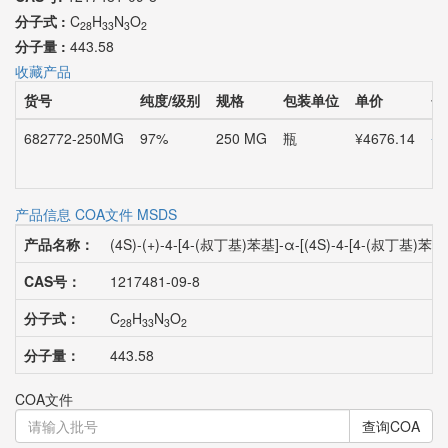
分子式 :
C
H
N
O
28
33
3
2
分子量 :
443.58
收藏产品
货号
纯度/级别
规格
包装单位
单价
会
682772-250MG
97%
250 MG
瓶
¥4676.14
登
产品信息
COA文件
MSDS
产品名称：
(4S)-(+)-4-[4-(叔丁基)苯基]-α-[(4S)-4-[4-(叔丁
CAS号：
1217481-09-8
分子式：
C
H
N
O
28
33
3
2
分子量：
443.58
COA文件
查询COA