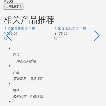
MSDS
查看MSDS
相关产品推荐
伯
5-溴苯并
5-氯-3-
呋喃-2-甲醛
氟吡啶-2-甲醛
￥558.00
￥178.00
￥
速度
一周左右到香港
产品
原装正品，品质保证
价格
价格优惠，性价比高