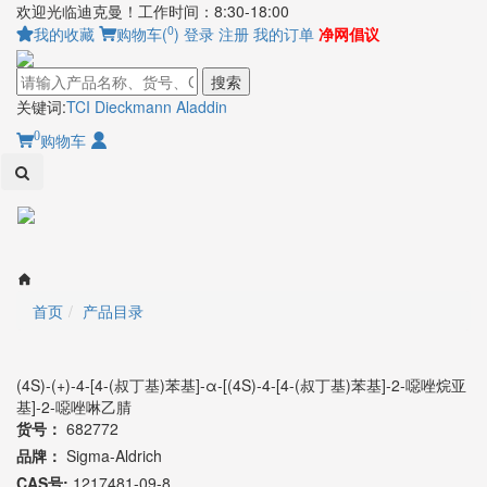
欢迎光临迪克曼！工作时间：8:30-18:00
0
我的收藏
购物车(
)
登录
注册
我的订单
净网倡议
搜索
关键词:
TCI
Dieckmann
Aladdin
0
购物车
Toggl
naviga
首页
产品目录
(4S)-(+)-4-[4-(叔丁基)苯基]-α-[(4S)-4-[4-(叔丁基)苯基]-2-噁唑烷亚
基]-2-噁唑啉乙腈
货号：
682772
品牌：
Sigma-Aldrich
CAS号:
1217481-09-8