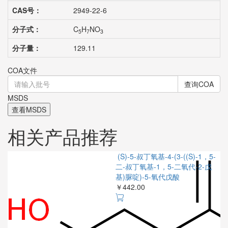
CAS号：
2949-22-6
分子式：
C
H
NO
5
7
3
分子量：
129.11
COA文件
查询COA
MSDS
查看MSDS
相关产品推荐
(S)-5-叔丁氧基-4-(3-((S)-1，5-
二-叔丁氧基-1，5-二氧代-2-戊
￥
基)脲啶)-5-氧代戊酸
￥442.00