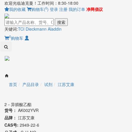
欢迎光临迪克曼！工作时间：8:30-18:00
0
我的收藏
购物车(
)
登录
注册
我的订单
净网倡议
搜索
关键词:
TCI
Dieckmann
Aladdin
0
购物车
Toggl
naviga
首页
产品目录
试剂
江苏艾康
2－异腈酸乙酯
货号：
AK002YVR
品牌：
江苏艾康
CAS号:
2949-22-6