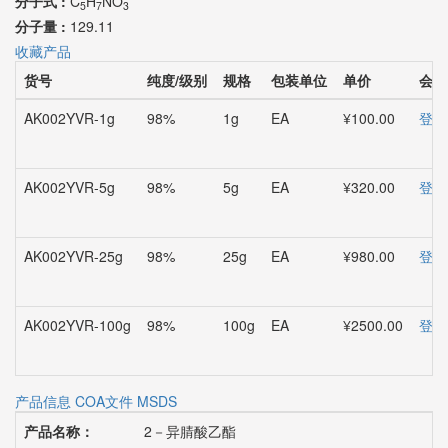
分子式 :
C
H
NO
5
7
3
分子量 :
129.11
收藏产品
货号
纯度/级别
规格
包装单位
单价
会员
AK002YVR-1g
98%
1g
EA
¥100.00
登录
AK002YVR-5g
98%
5g
EA
¥320.00
登录
AK002YVR-25g
98%
25g
EA
¥980.00
登录
AK002YVR-100g
98%
100g
EA
¥2500.00
登录
产品信息
COA文件
MSDS
产品名称：
2－异腈酸乙酯