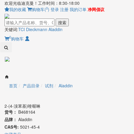
欢迎光临迪克曼！工作时间：8:30-18:00
0
我的收藏
购物车(
)
登录
注册
我的订单
净网倡议
搜索
关键词:
TCI
Dieckmann
Aladdin
0
购物车
Toggl
naviga
首页
产品目录
试剂
Aladdin
2-(4-溴苯基)喹喔啉
货号：
B468164
品牌：
Aladdin
CAS号:
5021-45-4