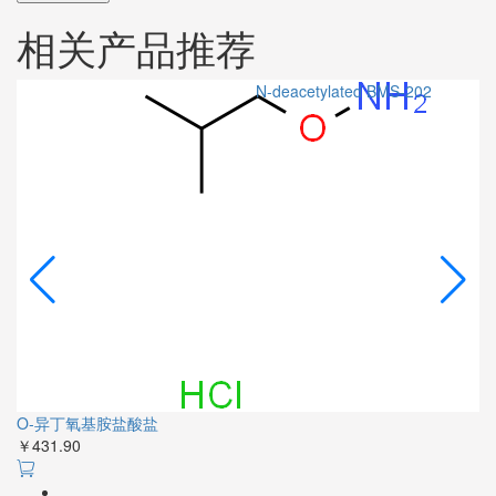
相关产品推荐
N-deacetylated BMS-202
A
￥
O-异丁氧基胺盐酸盐
￥431.90