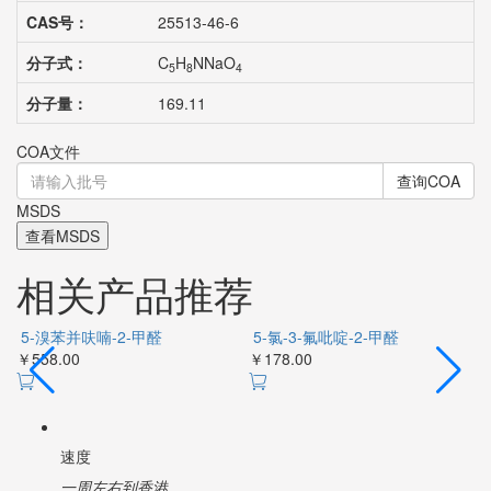
CAS号：
25513-46-6
分子式：
C
H
NNaO
5
8
4
分子量：
169.11
COA文件
查询COA
MSDS
查看MSDS
相关产品推荐
5-溴苯并呋喃-2-甲醛
5-氯-3-氟吡啶-2-甲醛
￥558.00
￥178.00
￥
速度
一周左右到香港