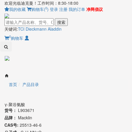
欢迎光临迪克曼！工作时间：8:30-18:00
0
我的收藏
购物车(
)
登录
注册
我的订单
净网倡议
搜索
关键词:
TCI
Dieckmann
Aladdin
0
购物车
Toggl
naviga
首页
产品目录
γ-聚谷氨酸
货号：
L903671
品牌：
Macklin
CAS号:
25513-46-6