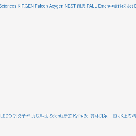
Sciences
KIRGEN
Falcon
Axygen
NEST 耐思
PALL
Emcn中镜科仪
Jet 
OLEDO
巩义予华
力辰科技
Scientz新芝
Kylin-Bell其林贝尔
一恒
JK上海