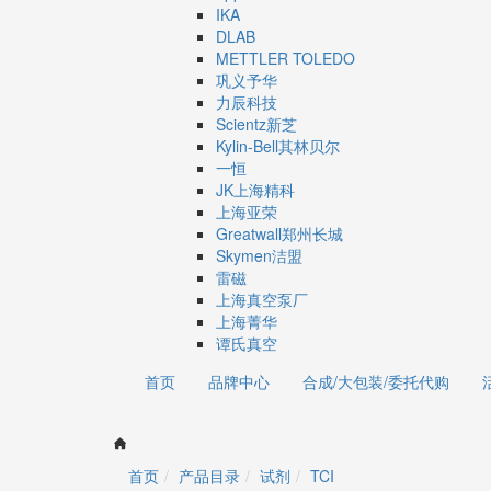
IKA
DLAB
METTLER TOLEDO
巩义予华
力辰科技
Scientz新芝
Kylin-Bell其林贝尔
一恒
JK上海精科
上海亚荣
Greatwall郑州长城
Skymen洁盟
雷磁
上海真空泵厂
上海菁华
谭氏真空
首页
品牌中心
合成/大包装/委托代购
首页
产品目录
试剂
TCI