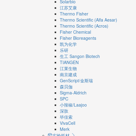
Solarbio
江苏艾康
Thermo Fisher
Thermo Scientific (Alfa Aesar)
Thermo Scientific (Acros)
Fisher Chemical
Fisher Bioreagents
凯为化学
乐研
生工 Sangon Biotech
TIANGEN
江莱生物
南京建成
GenScript/金斯瑞
森贝伽
Sigma-Aldrich
SPC
小辣椒/Laajoo
深肽
毕佳索
VivaCell
Merk
实验耗材