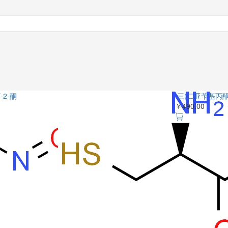
-2-酮
三(二亚苄基丙酮)
￥490.00