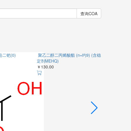
查询COA
二钯(0)
聚乙二醇二丙烯酸酯 (n=约9) (含稳
定剂MEHQ)
￥130.00