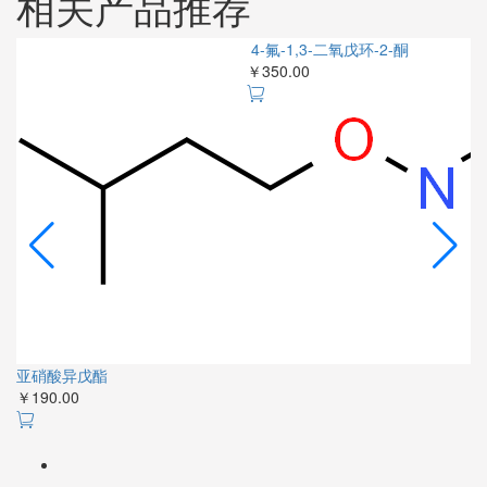
相关产品推荐
4-氟-1,3-二氧戊环-2-酮
￥350.00
亚硝酸异戊酯
￥190.00
￥