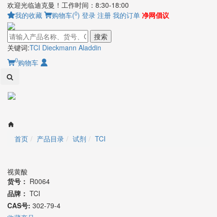
欢迎光临迪克曼！工作时间：8:30-18:00
0
我的收藏
购物车(
)
登录
注册
我的订单
净网倡议
搜索
关键词:
TCI
Dieckmann
Aladdin
0
购物车
Toggl
naviga
首页
产品目录
试剂
TCI
视黄酸
货号：
R0064
品牌：
TCI
CAS号:
302-79-4