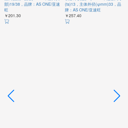
部)19/38，品牌：AS ONE/亚速
(ts)13，主体外径(φmm)33，品
内
旺
牌：AS ONE/亚速旺
名
￥201.30
￥257.40
￥