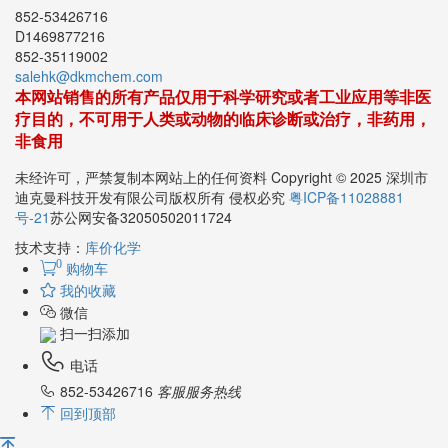
852-53426716
D1469877216
852-35119002
salehk@dkmchem.com
本网站销售的所有产品仅用于科学研究或者工业应用等非医
疗目的，不可用于人类或动物的临床诊断或治疗，非药用，
非食用
未经许可，严禁复制本网站上的任何资料 Copyright © 2025 深圳市
迪克曼科技开发有限公司版权所有 侵权必究
粤ICP备11028881
号-21
苏公网安备32050502011724
技术支持：
库价化学
0
购物车
我的收藏
微信
扫一扫添加
电话
852-53426716
客服服务热线
回到顶部