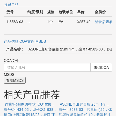
收藏产品
货号
纯度/级别
规格
包装单位
单价
会员价
1-8583-03
--
1个
EA
¥257.40
登录后查看
产品信息
COA文件
MSDS
产品名称：
ASONE直形容量瓶 25ml 1个，编号1-8583-03，容量
COA文件
查询COA
MSDS
查看MSDS
相关产品推荐
连接管(偏差调整型) CO1938，
ASONE直形容量瓶 25ml 1个，
编号C4-434-02，型号CO1938，
编号1-8583-03，容量(ml)25，体
个
磨口(上部?侧管)15/25，磨口(下
积容许误差(ml)±0.12，瓶塞尺寸
0