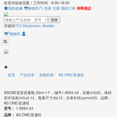
欢迎光临迪克曼！工作时间：8:30-18:00
0
我的收藏
购物车(
)
登录
注册
我的订单
净网倡议
搜索
关键词:
TCI
Dieckmann
Aladdin
0
购物车
Toggl
naviga
首页
产品目录
实验耗材
AS ONE/亚速旺
ASONE直形容量瓶 25ml 1个，编号1-8583-03，容量(ml)25，体积
容许误差(ml)±0.12，瓶塞尺寸(ts)13，主体外径(φmm)33，品牌：
AS ONE/亚速旺
货号：
1-8583-03
品牌：
AS ONE/亚速旺