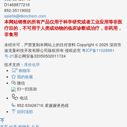
D1469877216
852-35119002
salehk@dkmchem.com
本网站销售的所有产品仅用于科学研究或者工业应用等非医
疗目的，不可用于人类或动物的临床诊断或治疗，非药用，
非食用
未经许可，严禁复制本网站上的任何资料 Copyright © 2025 深圳市
迪克曼科技开发有限公司版权所有 侵权必究
粤ICP备11028881
号-21
苏公网安备32050502011724
技术支持：
库价化学
0
购物车
我的收藏
微信
扫一扫添加
电话
852-53426716
客服服务热线
回到顶部
首页
分类
购物车
会员