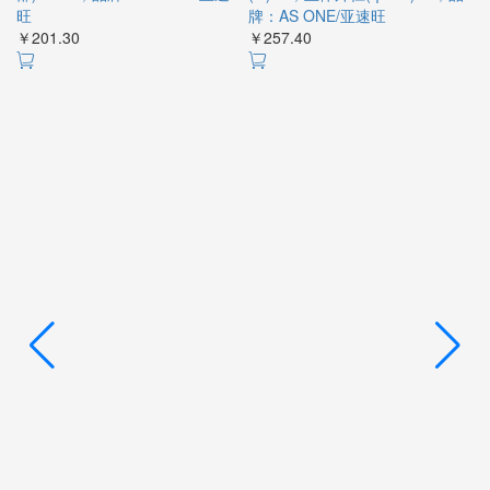
旺
牌：AS ONE/亚速旺
名
￥201.30
￥257.40
￥