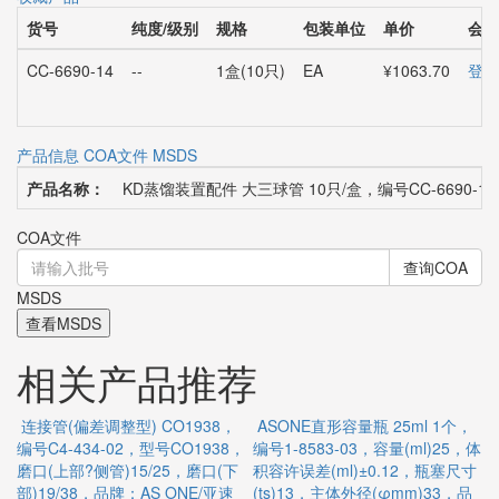
货号
纯度/级别
规格
包装单位
单价
会员
CC-6690-14
--
1盒(10只)
EA
¥1063.70
登录
产品信息
COA文件
MSDS
产品名称：
KD蒸馏装置配件 大三球管 10只/盒，编号CC-6690-14
COA文件
查询COA
MSDS
查看MSDS
相关产品推荐
连接管(偏差调整型) CO1938，
ASONE直形容量瓶 25ml 1个，
编号C4-434-02，型号CO1938，
编号1-8583-03，容量(ml)25，体
个
磨口(上部?侧管)15/25，磨口(下
积容许误差(ml)±0.12，瓶塞尺寸
0
部)19/38，品牌：AS ONE/亚速
(ts)13，主体外径(φmm)33，品
内