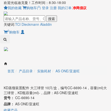
欢迎光临迪克曼！工作时间：8:30-18:00
0
我的收藏
购物车(
)
登录
注册
我的订单
净网倡议
搜索
关键词:
TCI
Dieckmann
Aladdin
0
购物车
Toggl
naviga
首页
产品目录
实验耗材
AS ONE/亚速旺
KD蒸馏装置配件 大三球管 10只/盒，编号CC-6690-14，容量(ml)大
三球管，KD瓶容量(ml)-，品牌：AS ONE/亚速旺
货号：
CC-6690-14
品牌：
AS ONE/亚速旺
收藏产品