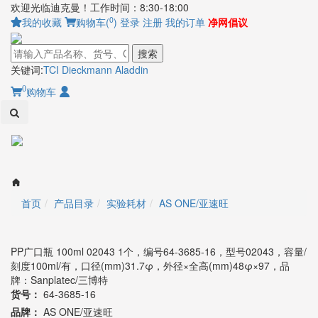
欢迎光临迪克曼！工作时间：8:30-18:00
0
我的收藏
购物车(
)
登录
注册
我的订单
净网倡议
搜索
关键词:
TCI
Dieckmann
Aladdin
0
购物车
Toggl
naviga
首页
产品目录
实验耗材
AS ONE/亚速旺
PP广口瓶 100ml 02043 1个，编号64-3685-16，型号02043，容量/
刻度100ml/有，口径(mm)31.7φ，外径×全高(mm)48φ×97，品
牌：Sanplatec/三博特
货号：
64-3685-16
品牌：
AS ONE/亚速旺