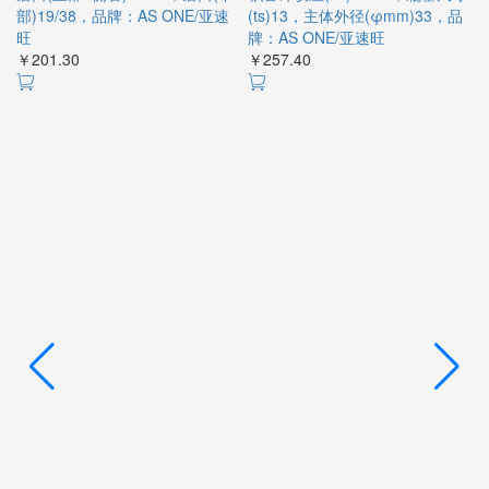
部)19/38，品牌：AS ONE/亚速
(ts)13，主体外径(φmm)33，品
内
旺
牌：AS ONE/亚速旺
名
￥201.30
￥257.40
￥