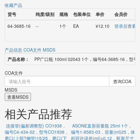
收藏产品
货号
纯度/级别
规格
包装单位
单价
会员价
64-3685-16
--
1个
EA
¥12.10
登录后查看
产品信息
COA文件
MSDS
产品名称：
PP广口瓶 100ml 02043 1个，编号64-3685-16，型
COA文件
查询COA
MSDS
查看MSDS
相关产品推荐
连接管(偏差调整型) CO1938，
ASONE直形容量瓶 25ml 1个，
编号C4-434-02，型号CO1938，
编号1-8583-03，容量(ml)25，体
个
磨口(上部?侧管)15/25，磨口(下
积容许误差(ml)±0.12，瓶塞尺寸
0