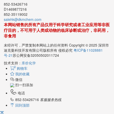
852-53426716
D1469877216
852-35119002
salehk@dkmchem.com
本网站销售的所有产品仅用于科学研究或者工业应用等非医
疗目的，不可用于人类或动物的临床诊断或治疗，非药用，
非食用
未经许可，严禁复制本网站上的任何资料 Copyright © 2025 深圳市
迪克曼科技开发有限公司版权所有 侵权必究
粤ICP备11028881
号-21
苏公网安备32050502011724
技术支持：
库价化学
0
购物车
我的收藏
微信
扫一扫添加
电话
852-53426716
客服服务热线
回到顶部