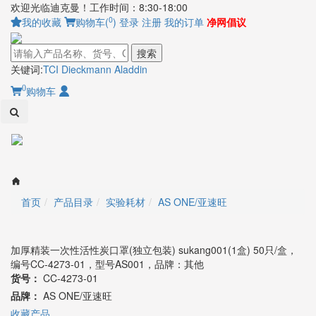
欢迎光临迪克曼！工作时间：8:30-18:00
0
我的收藏
购物车(
)
登录
注册
我的订单
净网倡议
搜索
关键词:
TCI
Dieckmann
Aladdin
0
购物车
Toggl
naviga
首页
产品目录
实验耗材
AS ONE/亚速旺
加厚精装一次性活性炭口罩(独立包装) sukang001(1盒) 50只/盒，
编号CC-4273-01，型号AS001，品牌：其他
货号：
CC-4273-01
品牌：
AS ONE/亚速旺
收藏产品