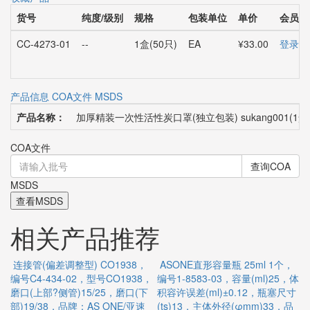
货号
纯度/级别
规格
包装单位
单价
会员价
CC-4273-01
--
1盒(50只)
EA
¥33.00
登录后
产品信息
COA文件
MSDS
产品名称：
加厚精装一次性活性炭口罩(独立包装) sukang001(1盒)
COA文件
查询COA
MSDS
查看MSDS
相关产品推荐
连接管(偏差调整型) CO1938，
ASONE直形容量瓶 25ml 1个，
编号C4-434-02，型号CO1938，
编号1-8583-03，容量(ml)25，体
个
磨口(上部?侧管)15/25，磨口(下
积容许误差(ml)±0.12，瓶塞尺寸
0
部)19/38，品牌：AS ONE/亚速
(ts)13，主体外径(φmm)33，品
内