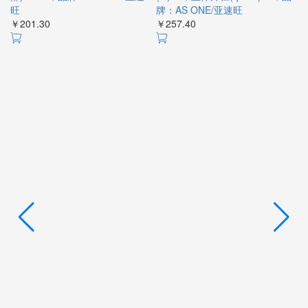
旺
牌：AS ONE/亚速旺
名
￥201.30
￥257.40
￥