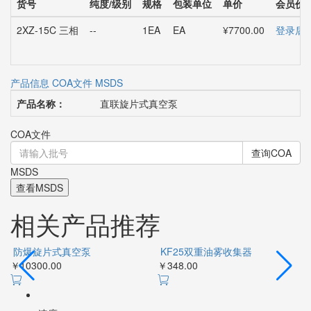
货号
纯度/级别
规格
包装单位
单价
会员价
2XZ-15C 三相
--
1EA
EA
¥7700.00
登录后
产品信息
COA文件
MSDS
产品名称：
直联旋片式真空泵
COA文件
查询COA
MSDS
查看MSDS
相关产品推荐
防爆旋片式真空泵
KF25双重油雾收集器
￥10300.00
￥348.00
￥