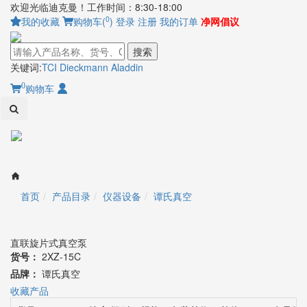
欢迎光临迪克曼！工作时间：8:30-18:00
0
我的收藏
购物车(
)
登录
注册
我的订单
净网倡议
搜索
关键词:
TCI
Dieckmann
Aladdin
0
购物车
Toggl
naviga
首页
产品目录
仪器设备
谭氏真空
直联旋片式真空泵
货号：
2XZ-15C
品牌：
谭氏真空
收藏产品