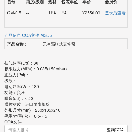
货号
纯度/级别
规格
包装单位
单价
会员价
GM-0.5
--
1EA
EA
¥2550.00
登录后查看
产品信息
COA文件
MSDS
产品名称：
无油隔膜式真空泵
抽气速率(L/s)：30
极限压力(MPa)：0.085(150mbar)
正压力(Psi)：-
级数：1
电动功率(W)：180
功能：负压
噪音(dB)：< 50
膜片材质：进口耐腐橡胶
外形尺寸(mm)：250x135x210
毛重/净重(Kg)：8.5/7.5
COA文件
查询COA