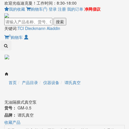
欢迎光临迪克曼！工作时间：8:30-18:00
0
我的收藏
购物车(
)
登录
注册
我的订单
净网倡议
搜索
关键词:
TCI
Dieckmann
Aladdin
0
购物车
Toggl
naviga
首页
产品目录
仪器设备
谭氏真空
无油隔膜式真空泵
货号：
GM-0.5
品牌：
谭氏真空
收藏产品