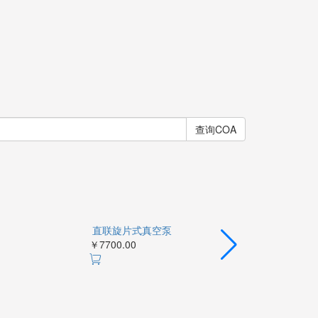
查询COA
小型油雾收集器
直联旋片式真
空泵
￥18440.00
￥7700.00