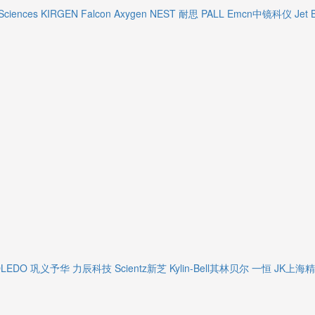
Sciences
KIRGEN
Falcon
Axygen
NEST 耐思
PALL
Emcn中镜科仪
Jet 
OLEDO
巩义予华
力辰科技
Scientz新芝
Kylin-Bell其林贝尔
一恒
JK上海