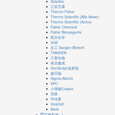
Solarbio
江苏艾康
Thermo Fisher
Thermo Scientific (Alfa Aesar)
Thermo Scientific (Acros)
Fisher Chemical
Fisher Bioreagents
凯为化学
乐研
生工 Sangon Biotech
TIANGEN
江莱生物
南京建成
GenScript/金斯瑞
森贝伽
Sigma-Aldrich
SPC
小辣椒/Laajoo
深肽
毕佳索
VivaCell
Merk
实验耗材