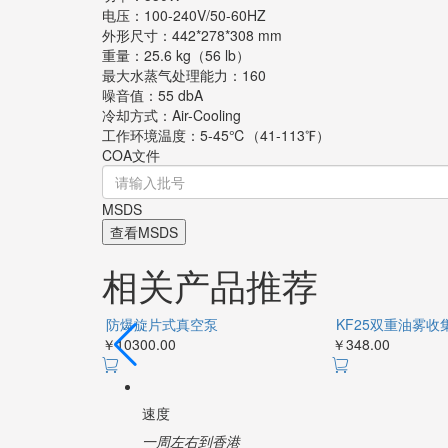
电压：100-240V/50-60HZ
外形尺寸：442*278*308 mm
重量：25.6 kg（56 lb）
最大水蒸气处理能力：160
噪音值：55 dbA
冷却方式：Air-Cooling
工作环境温度：5-45℃（41-113℉）
COA文件
MSDS
查看MSDS
相关产品推荐
DVP
防爆旋片式真
膜泵
空泵
油雾收集器
￥10300.00
￥348.00
速度