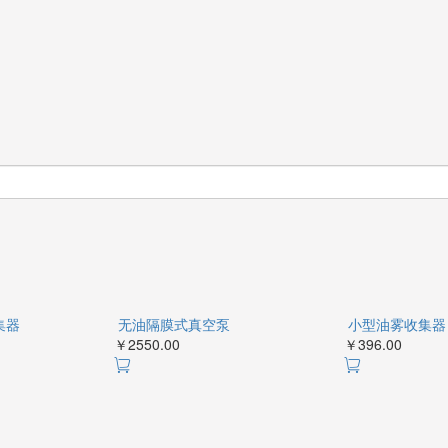
KF25双重
无油隔膜式真
空泵
￥396.00
￥2550.00