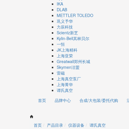
IKA
DLAB
METTLER TOLEDO
巩义予华
力辰科技
Scientz新芝
Kylin-Bell其林贝尔
一恒
JK上海精科
上海亚荣
Greatwall郑州长城
Skymen洁盟
雷磁
上海真空泵厂
上海菁华
谭氏真空
首页
品牌中心
合成/大包装/委托代购
首页
产品目录
仪器设备
谭氏真空